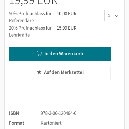
Auseinandersetzung mit der eigenen und der
deutschen Kultur
50% Prüfnachlass für
10,00 EUR
Den Übungsbüchern liegen zwei Audio-CDs bei.
Referendare
Praktisch fürs Lernen unterwegs: die Hörtexte gibt es
20% Prüfnachlass für
15,99 EUR
auch als kostenlosen MP3- Download
Lehrkräfte
In den Warenkorb
Auf den Merkzettel
ISBN
978-3-06-120484-6
Format
Kartoniert