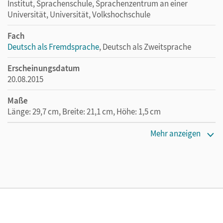
Institut, Sprachenschule, Sprachenzentrum an einer
Universität, Universität, Volkshochschule
Fach
Deutsch als Fremdsprache
, Deutsch als Zweitsprache
Erscheinungsdatum
20.08.2015
Maße
Länge: 29,7 cm, Breite: 21,1 cm, Höhe: 1,5 cm
Verlag
Mehr anzeigen
Cornelsen Verlag
Autor/-in
Jin, Friederike; Finster, Andrea; Winzer-Kiontke, Britta;
Paar-Grünbichler, Verena; Böschel, Claudia