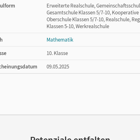
ulform
Erweiterte Realschule, Gemeinschaftsschule
Gesamtschule Klassen 5/7-10, Kooperative 
Oberschule Klassen 5/7-10, Realschule, Reg
Klassen 5-10, Werkrealschule
h
Mathematik
sse
10. Klasse
cheinungsdatum
09.05.2025
ße
Länge: 29,7 cm, Breite: 21 cm, Höhe: 0,7 cm
lag
Cornelsen Verlag
Potenziale entfalten