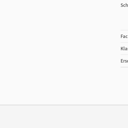
Sch
Fac
Kla
Ers
Ma
Ver