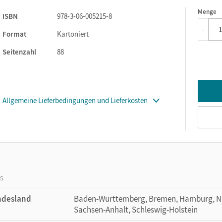
ng des Grundwissens
Menge
1
ISBN
978-3-06-005215-8
Lösungsbeispiele zu allen Aufgaben
-
Format
Kartoniert
Seitenzahl
88
ständig üben, auch zur Vorbereitung auf Klassenarbeiten.
Allgemeine Lieferbedingungen und Lieferkosten
os
ndesland
Baden-Württemberg, Bremen, Hamburg, Nie
Sachsen-Anhalt, Schleswig-Holstein