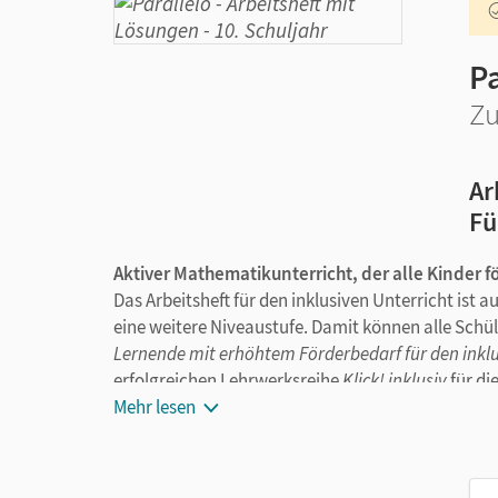
Pa
Zu
Ar
Fü
Aktiver Mathematikunterricht, der alle Kinder f
Das Arbeitsheft für den inklusiven Unterricht ist 
eine weitere Niveaustufe. Damit können alle Schü
Lernende mit erhöhtem Förderbedarf für den inklu
erfolgreichen Lehrwerksreihe
Klick! inklusiv
für di
Mehr lesen
Behutsame Vermittlung von Lernstrategien 
Übersichtlich, verständlich, mit gestuftem 