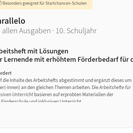
Besonders geeignet für Startchancen-Schulen
rallelo
 allen Ausgaben · 10. Schuljahr
beitsheft mit Lösungen
r Lernende mit erhöhtem Förderbedarf für d
ördert
auf die Inhalte des Arbeitshefts abgestimmt und ergänzt dieses um
ler(-innen) an den gleichen Themen arbeiten. Die
Arbeitshefte für
siven Unterricht
basieren auf erprobten Materialien der
e Förderschule und inklusiven Unterricht.
über einfach strukturierte Aufgaben
Anforderungsniveau – für jedes Teilkapitel drei Übungsseiten