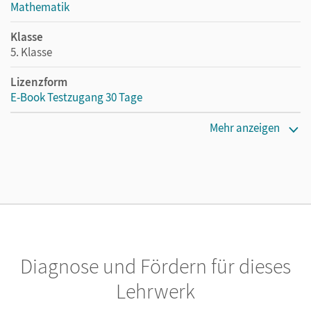
Mathematik
Klasse
5. Klasse
Lizenzform
E-Book Testzugang 30 Tage
Erscheinungsdatum
Mehr anzeigen
13.08.2021
Lizenztext
Kostenloser Zugang, um das E-Book 30 Tage lang zu testen
Verlag
Cornelsen Verlag
Diagnose und Fördern für dieses
Lehrwerk