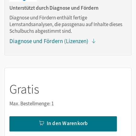
Markierungen setzen
Unterstützt durch Diagnose und Fördern
Text ergänzen
Diagnose und Fördern enthält fertige
Lesezeichen hinzufügen
Lernstandsanalysen, die passgenau auf Inhalte dieses
Suchen im Text
Schulbuchs abgestimmt sind.
Zoomen
Diagnose und Fördern (Lizenzen)
Gratis
Max. Bestellmenge: 1
In den Warenkorb