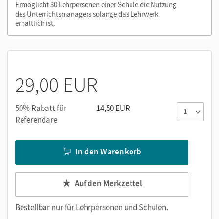
Hinweisen)
Ermöglicht 30 Lehrpersonen einer Schule die Nutzung
des Unterrichtsmanagers solange das Lehrwerk
GeoGebra-Applets zum Veranschaulichen und Üben
erhältlich ist.
Arbeitsblätter zu ausgewählten GeoGebra-Applets
Um den Einsatz im Unterricht zu vereinfachen, erhalten Sie
die Kopiervorlagen aus den Handreichungen jeweils in
Arbeitsblatt und Lösungsblatt geteilt.
29,00 EUR
Nutzen Sie den Unterrichtsmanager auf lernen.cornelsen.de
50% Rabatt für
14,50 EUR
oder über die Cornelsen Lernen App.
Referendare
In den Warenkorb
Auf den Merkzettel
Bestellbar nur für
Lehrpersonen und Schulen
.