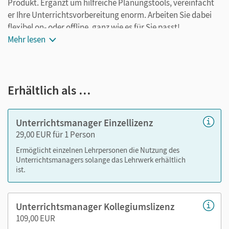
Produkt. Ergänzt um hilfreiche Planungstools, vereinfacht
er Ihre Unterrichtsvorbereitung enorm. Arbeiten Sie dabei
flexibel on- oder offline, ganz wie es für Sie passt!
Ihr Unterrichtsmanager enthält:
Mehr lesen
Schulbuch als E-Book
alle Materialien des E-Books mit Medien (inkl. Tipps zu
Erhältlich als …
Aufgaben und vertonte Worterklärungen)
Erklärfilme zum Erarbeiten und Wiederholen (wichtige
Mathekompetenzen sind kleinschrittig und kompakt
Unterrichtsmanager Einzellizenz
erklärt)
29,00 EUR für 1 Person
durchgerechnete Lösungen zum Schulbuch
Ermöglicht einzelnen Lehrpersonen die Nutzung des
Arbeitsheft und Arbeitsheft mit Lösungen
Unterrichtsmanagers solange das Lehrwerk erhältlich
Arbeitsheft und Arbeitsheft mit Lösungen für Lernende
ist.
mit erhöhtem Förderbedarf für den inklusiven
Unterricht
Unterrichtsmanager Kollegiumslizenz
alle Handreichungen (mit Selbsteinschätzungsbögen,
109,00 EUR
editierbaren Kopiervorlagen und didaktischen