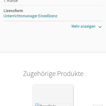
7. Klasse
Lizenzform
Unterrichtsmanager Einzellizenz
Erscheinungsdatum
Mehr anzeigen
05.02.2026
Lizenztext
Ermöglicht einzelnen Lehrpersonen die Nutzung des
Unterrichtsmanagers solange das Lehrwerk erhältlich ist.
Verlag
Cornelsen Verlag
Zugehörige Produkte