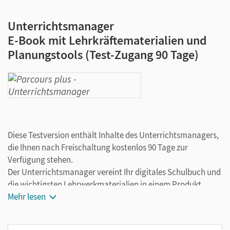
Unterrichtsmanager
E-Book mit Lehrkräftematerialien und
Planungstools (Test-Zugang 90 Tage)
Diese Testversion enthält Inhalte des Unterrichtsmanagers,
die Ihnen nach Freischaltung kostenlos 90 Tage zur
Verfügung stehen.
Der Unterrichtsmanager vereint Ihr digitales Schulbuch und
die wichtigsten Lehrwerkmaterialien in einem Produkt.
Ergänzt um hilfreiche Planungstools, vereinfacht er Ihre
Mehr lesen
Unterrichtsvorbereitung enorm.