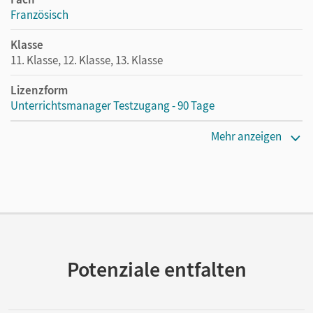
Französisch
Klasse
11. Klasse, 12. Klasse, 13. Klasse
Lizenzform
Unterrichtsmanager Testzugang - 90 Tage
Erscheinungsdatum
Mehr anzeigen
02.12.2020
Lizenztext
Kostenloser Zugang für Lehrpersonen, um den
Unterrichtsmanager 90 Tage lang zu testen.
Verlag
Cornelsen Verlag
Potenziale entfalten