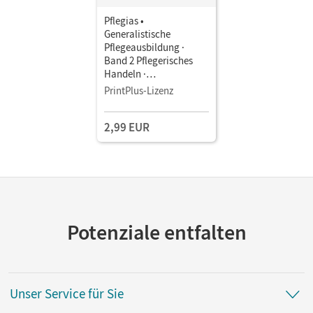
Pflegias •
Generalistische
Pflegeausbildung ·
Band 2 Pflegerisches
Handeln ·
Pflegefachfrauen/-
PrintPlus-Lizenz
männer • Fachbuch als
E-Book Mit Medien
2,99 EUR
Potenziale entfalten
Unser Service für Sie