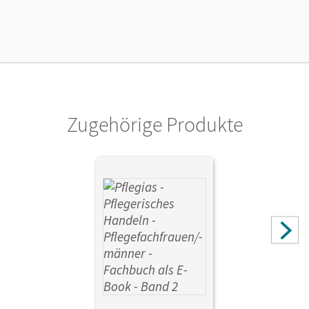
Die geeignete Lizenz für Lehrkräfte, Schulen oder
Privatpersonen, die nur mit dem E-Book arbeiten.
Verlag
Cornelsen Verlag
Herausgeber/-in
Vogler, Christine
Zugehörige Produkte
Autor/-in
Pohl-Neidhöfer, Maria; Jacobi-Wanke, Heike; Lull, Anja;
Rohde, Katrin; Henke, Friedhelm; Pongrac, Lars;
Weißbarth, Wiebke; Hertel, Frank; Lütkenhaus, Eva;
Altmeppen, Thomas; Klapper, Antje; Sauer, Jochen; Heske,
Stephan; Lohmann, Heike; Schult, Martina; Vogel, Elke;
Scholz, Ingeborg; Scholz, Ulrike; Eggert, Stefanie; Kobbert,
Elke