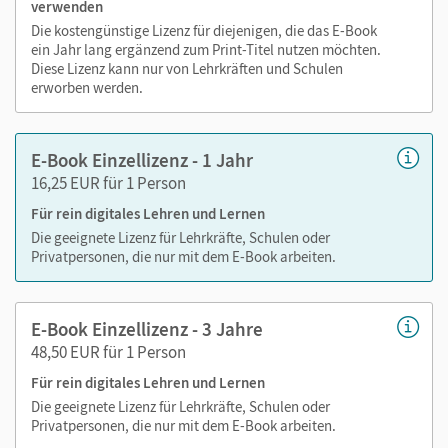
verwenden
sind seitengenau platziert, damit Sie und Ihre Schüler/-innen
Die kostengünstige Lizenz für diejenigen, die das E-Book
jederzeit unkompliziert darauf zugreifen können. So
ein Jahr lang ergänzend zum Print-Titel nutzen möchten.
gestalten Sie das Lehren und Lernen zeitsparend und
Diese Lizenz kann nur von Lehrkräften und Schulen
abwechslungsreich. Kein Medienwechsel! Kein
erworben werden.
zeitaufwendiges Suchen!
E-Book Einzellizenz - 1 Jahr
16,25 EUR für 1 Person
Medien in diesem E-Book:
Für rein digitales Lehren und Lernen
Videos
Die geeignete Lizenz für Lehrkräfte, Schulen oder
Privatpersonen, die nur mit dem E-Book arbeiten.
Audios
E-Book Einzellizenz - 3 Jahre
48,50 EUR für 1 Person
Für rein digitales Lehren und Lernen
Die geeignete Lizenz für Lehrkräfte, Schulen oder
Privatpersonen, die nur mit dem E-Book arbeiten.