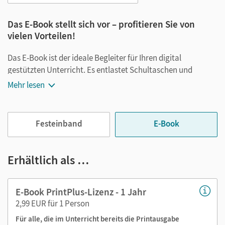
Das E-Book stellt sich vor – profitieren Sie von
vielen Vorteilen!
Das E-Book ist der ideale Begleiter für Ihren digital
gestützten Unterricht. Es entlastet Schultaschen und
Rucksäcke und ist jederzeit unkompliziert verfügbar.
Mehr lesen
Außerdem unterstützt es mit vielen digitalen Funktionen
das Lehren und Lernen:
Festeinband
E-Book
Notizen erstellen
Markierungen setzen
Text ergänzen
Erhältlich als …
Lesezeichen hinzufügen
im Text suchen
E-Book PrintPlus-Lizenz - 1 Jahr
zoomen
2,99 EUR für 1 Person
Für alle, die im Unterricht bereits die Printausgabe
Die Medien sind wichtige Bestandteile dieses E-Books. Sie