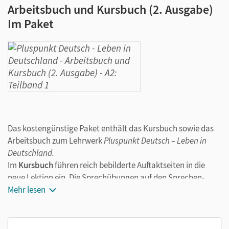
Arbeitsbuch und Kursbuch (2. Ausgabe)
Im Paket
Das kostengünstige Paket enthält das Kursbuch sowie das
Arbeitsbuch zum Lehrwerk
Pluspunkt Deutsch – Leben in
Deutschland.
Im
Kursbuch
führen reich bebilderte Auftaktseiten in die
neue Lektion ein. Die Sprechübungen auf den Sprechen-
aktiv-Seiten am Ende jedes Kapitels dienen der
Mehr lesen
Automatisierung. Eine Gewusst-wie-Seite fasst den Lernstoff
zusammen.
Das
Arbeitsbuch
enthält ein vielfältiges Aufgaben- und