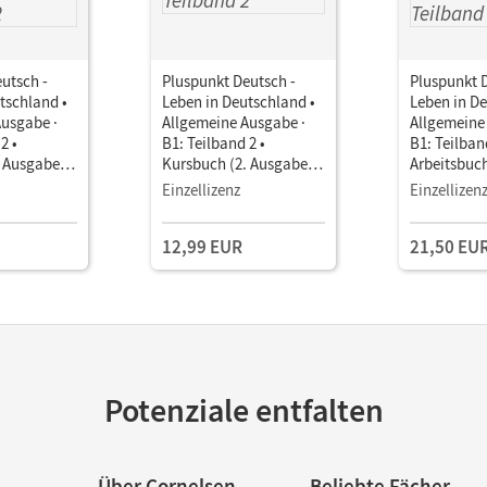
utsch -
Pluspunkt Deutsch -
Pluspunkt 
tschland •
Leben in Deutschland •
Leben in De
Ausgabe ·
Allgemeine Ausgabe ·
Allgemeine
2 •
B1: Teilband 2 •
B1: Teilban
. Ausgabe)
Kursbuch (2. Ausgabe)
Arbeitsbuc
it Medien
Inkl. E-Book und
Kursbuch (
Einzellizenz
Einzellizen
PagePlayer-App
Im Paket
12,99 EUR
21,50 EU
Potenziale entfalten
Über Cornelsen
Beliebte Fächer