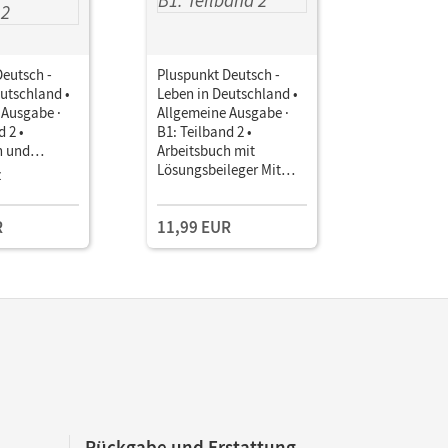
Deutsch -
Pluspunkt Deutsch -
Pluspunkt
utschland •
Leben in Deutschland •
Leben in 
 Ausgabe ·
Allgemeine Ausgabe ·
Allgemein
d 2 •
B1: Teilband 2 •
B1: Teilba
h und
Arbeitsbuch mit
CD zum Ar
2. Ausgabe)
Lösungsbeileger Mit
z
PagePlayer-App inkl.
Audios
R
11,99 EUR
12,50 E
Rückgabe und Erstattung