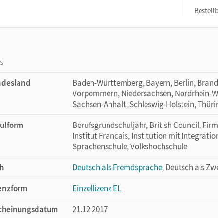
Bestellb
os
ndesland
Baden-Württemberg, Bayern, Berlin, Bran
Vorpommern, Niedersachsen, Nordrhein-Wes
Sachsen-Anhalt, Schleswig-Holstein, Thür
ulform
Berufsgrundschuljahr, British Council, Fir
Institut Francais, Institution mit Integratio
Sprachenschule, Volkshochschule
h
Deutsch als Fremdsprache
, Deutsch als Zw
enzform
Einzellizenz EL
cheinungsdatum
21.12.2017