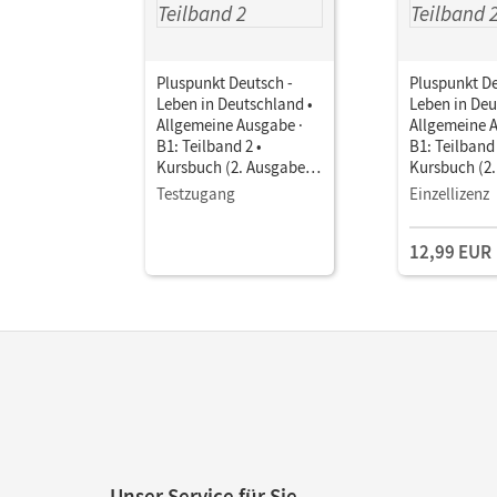
Pluspunkt Deutsch -
Pluspunkt De
Leben in Deutschland •
Leben in Deu
Allgemeine Ausgabe ·
Allgemeine 
B1: Teilband 2 •
B1: Teilband 
Kursbuch (2. Ausgabe)
Kursbuch (2
als E-Book Mit Medien
als E-Book M
Testzugang
Einzellizenz
12,99 EUR
Unser Service für Sie