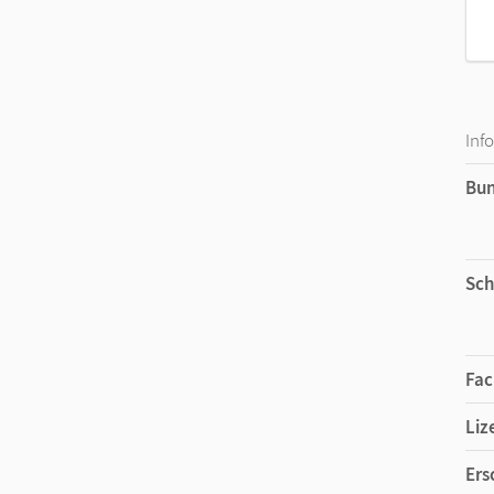
Inf
Bu
Sch
Fac
Liz
Ers