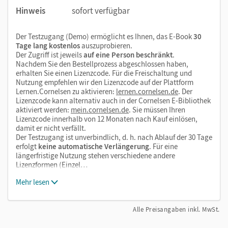
DTZ (Band B1), Videoseiten für die vertiefende Arbeit mit den
Hinweis
sofort verfügbar
siebzehn Videoclips, die Hörtexte, die alphabetische
Wortliste sowie eine Liste der unregelmäßigen Verben und
Der Testzugang (Demo) ermöglicht es Ihnen, das E-Book
30
der Verben mit Präpositionen.
Tage lang kostenlos
auszuprobieren.
Der Zugriff ist jeweils
auf eine Person beschränkt
.
Nachdem Sie den Bestellprozess abgeschlossen haben,
Mit dem Kauf erhalten Sie einen Code zur Freischaltung des
erhalten Sie einen Lizenzcode. Für die Freischaltung und
Nutzung empfehlen wir den Lizenzcode auf der Plattform
E-Books und der interaktiven Übungen auf
Lernen.Cornelsen zu aktivieren:
lernen.cornelsen.de
. Der
mein.cornelsen.de
.
Lizenzcode kann alternativ auch in der Cornelsen E-Bibliothek
Im E-Book ergänzen praktische Bearbeitungswerkzeuge,
aktiviert werden:
mein.cornelsen.de
. Sie müssen Ihren
Lizenzcode innerhalb von 12 Monaten nach Kauf einlösen,
wie z. B. Markieren, Textfelder und Notizen, die
damit er nicht verfällt.
Lehrwerkinhalte.
Der Testzugang ist unverbindlich, d. h. nach Ablauf der 30 Tage
erfolgt
keine automatische Verlängerung
. Für eine
längerfristige Nutzung stehen verschiedene andere
Lizenzformen (Einzel…
Mehr lesen
Alle Preisangaben inkl. MwSt.