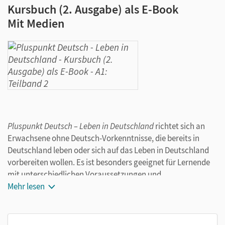
Kursbuch (2. Ausgabe) als E-Book
Mit Medien
Pluspunkt Deutsch – Leben in Deutschland
richtet sich an
Erwachsene ohne Deutsch-Vorkenntnisse, die bereits in
Deutschland leben oder sich auf das Leben in Deutschland
vorbereiten wollen. Es ist besonders geeignet für Lernende
mit unterschiedlichen Voraussetzungen und
Lernerfahrungen.
Mehr lesen
Das Kursbuch
Im Vordergrund stehen Themen des alltäglichen