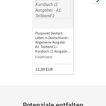
Pluspunkt Deutsch -
Leben in Deutschland •
Allgemeine Ausgabe ·
A1: Teilband 2 •
Kursbuch (2. Ausgabe)
Inkl. E-Book und
Einzellizenz
PagePlayer-App
12,99 EUR
Potenziale entfalten