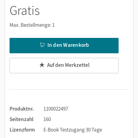
Lernen:
Gratis
Notizen erstellen
Markierungen setzen
Max. Bestellmenge: 1
Text ergänzen
Lesezeichen hinzufügen
In den Warenkorb
Suchen im Text
Zoomen
Auf den Merkzettel
Produktnr.
1100022497
Seitenzahl
160
Lizenzform
E-Book Testzugang 30 Tage