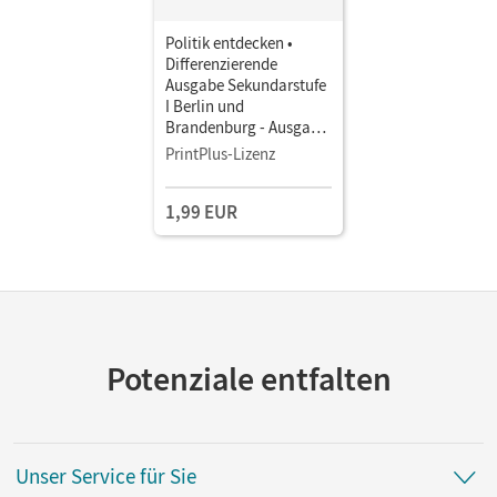
Politik entdecken •
Differenzierende
Ausgabe Sekundarstufe
I Berlin und
Brandenburg - Ausgabe
ab 2017 · 9./10.
PrintPlus-Lizenz
Schuljahr • Schulbuch
als E-Book
1,99 EUR
Potenziale entfalten
Unser Service für Sie