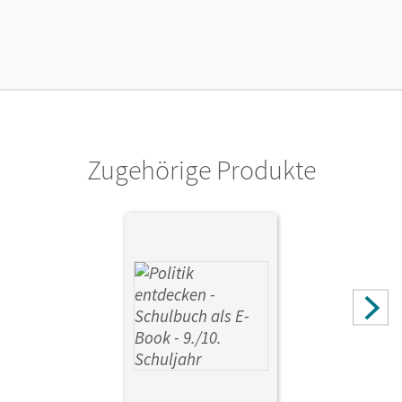
02.08.2021
Lizenztext
Kostenloser Zugang, um das E-Book 30 Tage lang zu testen
Verlag
Cornelsen Verlag
Zugehörige Produkte
Autor/-in
Pflügner, Klaus; Oelmann, Bärbel; Schley, Cornelius;
Köster, Elisabeth; Rudyk, Ellen; Zinner, Reinhard; Holstein,
Karl-Heinz; Laspe, Tanja; Ernst, Christian-Magnus; Berger-
v. d. Heide, Thomas; Zimmermann, Thomas; von
Gillhaußen, Mechthild; Margedant, Udo Peter; Rüchardt,
Tanja; Apelojg, Benjamin