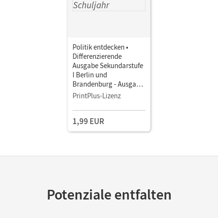
Politik entdecken •
Differenzierende
Ausgabe Sekundarstufe
I Berlin und
Brandenburg - Ausgabe
ab 2017 · 7./8. Schuljahr
PrintPlus-Lizenz
• Schulbuch als E-Book
1,99 EUR
Potenziale entfalten