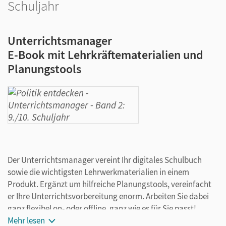
Schuljahr
Unterrichtsmanager
E-Book mit Lehrkräftematerialien und
Planungstools
Der Unterrichtsmanager vereint Ihr digitales Schulbuch
sowie die wichtigsten Lehrwerkmaterialien in einem
Produkt. Ergänzt um hilfreiche Planungstools, vereinfacht
er Ihre Unterrichtsvorbereitung enorm. Arbeiten Sie dabei
ganz flexibel on- oder offline, ganz wie es für Sie passt!
Ihr Unterrichtsmanager enthält:
Mehr lesen