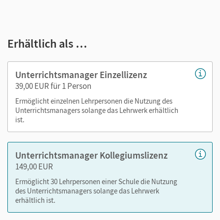
E-Book
kapitelgenaue Materialanordnung
Erhältlich als …
Videos
Lösungen
editierbare Kopiervorlagen
Unterrichtsmanager Einzellizenz
editierbarer Stoffverteilungsplan
39,00 EUR für 1 Person
Ermöglicht einzelnen Lehrpersonen die Nutzung des
Nutzen Sie den Unterrichtsmanager auf lernen.cornelsen.de
Unterrichtsmanagers solange das Lehrwerk erhältlich
ist.
oder über die Cornelsen Lernen App.
Unterrichtsmanager Kollegiumslizenz
149,00 EUR
Ermöglicht 30 Lehrpersonen einer Schule die Nutzung
des Unterrichtsmanagers solange das Lehrwerk
erhältlich ist.