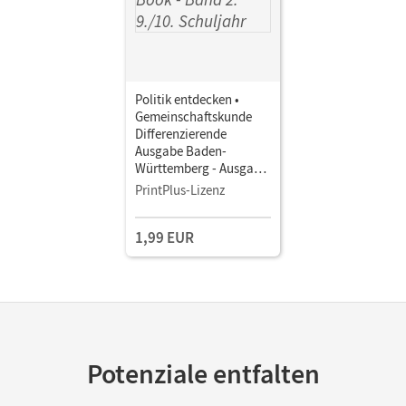
Politik entdecken •
Gemeinschaftskunde
Differenzierende
Ausgabe Baden-
Württemberg - Ausgabe
ab 2017 · Band 2: 9./10.
PrintPlus-Lizenz
Schuljahr • Schulbuch
als E-Book
1,99 EUR
Potenziale entfalten