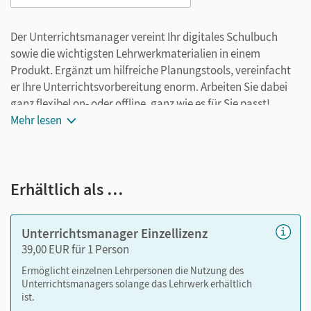
Der Unterrichtsmanager vereint Ihr digitales Schulbuch
sowie die wichtigsten Lehrwerkmaterialien in einem
Produkt. Ergänzt um hilfreiche Planungstools, vereinfacht
er Ihre Unterrichtsvorbereitung enorm. Arbeiten Sie dabei
ganz flexibel on- oder offline, ganz wie es für Sie passt!
Ihr Unterrichtsmanager enthält:
Mehr lesen
E-Book
kapitelgenaue Materialanordnung
Erhältlich als …
Videos
Lösungen
editierbare Kopiervorlagen
Unterrichtsmanager Einzellizenz
editierbarer Stoffverteilungsplan
39,00 EUR für 1 Person
Ermöglicht einzelnen Lehrpersonen die Nutzung des
Nutzen Sie den Unterrichtsmanager auf lernen.cornelsen.de
Unterrichtsmanagers solange das Lehrwerk erhältlich
ist.
oder über die Cornelsen Lernen App.