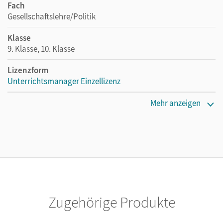
Fach
Gesellschaftslehre/Politik
Klasse
9. Klasse, 10. Klasse
Lizenzform
Unterrichtsmanager Einzellizenz
Erscheinungsdatum
Mehr anzeigen
04.01.2021
Lizenztext
Ermöglicht einzelnen Lehrpersonen die Nutzung des
Unterrichtsmanagers solange das Lehrwerk erhältlich ist.
Verlag
Cornelsen Verlag
Zugehörige Produkte