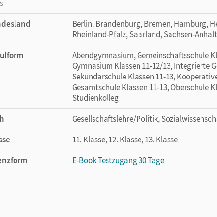
os
ndesland
Berlin, Brandenburg, Bremen, Hamburg, He
Rheinland-Pfalz, Saarland, Sachsen-Anhalt
ulform
Abendgymnasium, Gemeinschaftsschule Klas
Gymnasium Klassen 11-12/13, Integrierte G
Sekundarschule Klassen 11-13, Kooperativ
Gesamtschule Klassen 11-13, Oberschule Kla
Studienkolleg
h
Gesellschaftslehre/Politik, Sozialwissensch
sse
11. Klasse, 12. Klasse, 13. Klasse
enzform
E-Book Testzugang 30 Tage
cheinungsdatum
02.08.2021
enztext
Kostenloser Zugang, um das E-Book 30 Tage