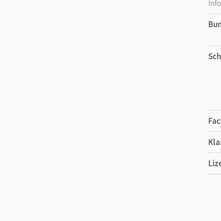
Inf
Bu
Sch
Fac
Kla
Liz
Ers
Liz