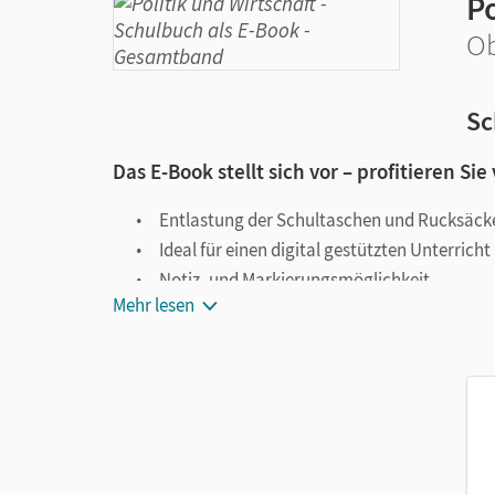
Po
Ob
Sc
Das E-Book stellt sich vor – profitieren Sie
Entlastung der Schultaschen und Rucksäck
Ideal für einen digital gestützten Unterricht
Notiz- und Markierungsmöglichkeit
Mehr lesen
Jederzeit unkompliziert verfügbar
Viele digitale Funktionen unterstützen das Lehre
Notizen erstellen
Markierungen setzen
Text ergänzen