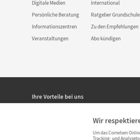
Digitale Medien
International
Persönliche Beratung
Ratgeber Grundschule
Informationszentren
Zu den Empfehlungen
Veranstaltungen
Abo kündigen
Ihre Vorteile bei uns
20% Prüfnachlass für Lehrkräfte
Wir respektier
Persönliche Angebote für Lehrkräfte
Um das Cornelsen Online
Sicheres Einkaufen mit SSL-Verschlüsselung
Tracking- und Analyseto