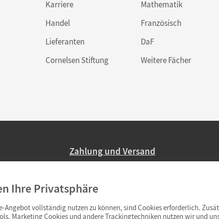
Karriere
Mathematik
Handel
Französisch
Lieferanten
DaF
Cornelsen Stiftung
Weitere Fächer
Zahlung und Versand
Nur 2,95 EUR Versandkosten in Deutsc
en Ihre Privatsphäre
Ab 59,– EUR Bestellwert liefern wir ve
(Lieferung in 3–6 Tagen).
-Angebot vollständig nutzen zu können, sind Cookies erforderlich. Zusät
ols. Marketing Cookies und andere Trackingtechniken nutzen wir und uns