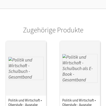
lag
Cornelsen Verlag
or/-in
Jöckel, Peter; Thorweger, Jan Eike; Lange, 
Zugehörige Produkte
Politik und Wirtschaft •
Politik und Wirtschaft •
Oberstufe - Ausgabe
Oberstufe - Ausgabe