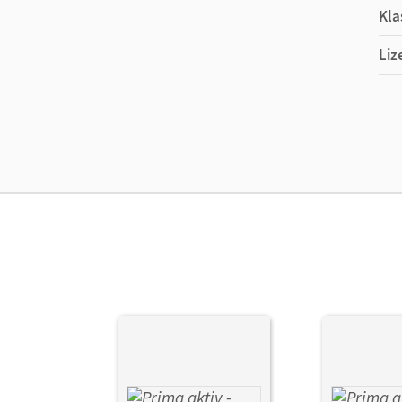
Kla
Liz
Ers
Ver