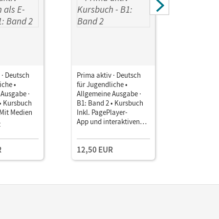
 · Deutsch
Prima aktiv · Deutsch
Prima akti
iche •
für Jugendliche •
für Jugend
 Ausgabe ·
Allgemeine Ausgabe ·
Allgemein
 • Kursbuch
B1: Band 2 • Kursbuch
B1: Band 
 Mit Medien
Inkl. PagePlayer-
inkl. E-B
App und interaktiven
Arbeitsbuc
z
Übungen
Book im P
R
12,50 EUR
28,99 E