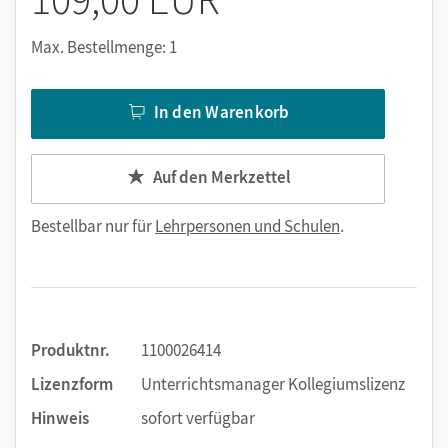
Alternativ können Sie das E-Book auch auf der Plattform
Lernen.Cornelsen (mit neuen Features) aktivieren:
Max. Bestellmenge: 1
lernen.cornelsen.de
In den Warenkorb
Auf den Merkzettel
Bestellbar nur für
Lehrpersonen und Schulen
.
Produktnr.
1100026414
Lizenzform
Unterrichtsmanager Kollegiumslizenz
Hinweis
sofort verfügbar