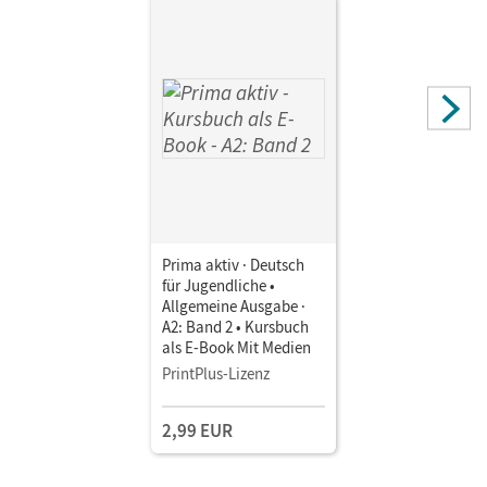
Autor/-in
Jin, Friederike; Kothari-Dugar, Anjali; Carapeto-Conceição,
Robson; Jentges, Sabine
Prima aktiv · Deutsch
für Jugendliche •
Allgemeine Ausgabe ·
A2: Band 2 • Kursbuch
als E-Book Mit Medien
PrintPlus-Lizenz
2,99 EUR