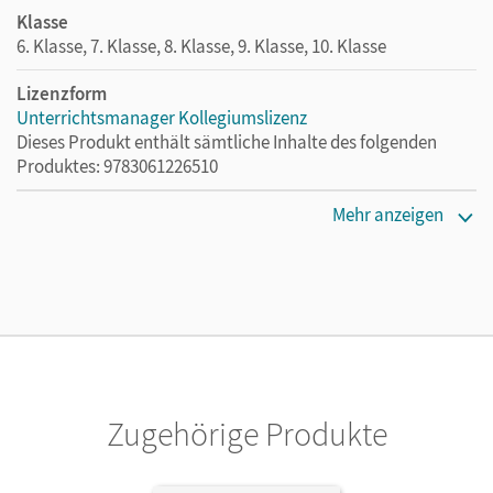
Klasse
6. Klasse, 7. Klasse, 8. Klasse, 9. Klasse, 10. Klasse
Lizenzform
Unterrichtsmanager Kollegiumslizenz
Dieses Produkt enthält sämtliche Inhalte des folgenden
Produktes: 9783061226510
Erscheinungsdatum
Mehr anzeigen
07.06.2024
Lizenztext
Ermöglicht 30 Lehrpersonen einer Schule die Nutzung des
Unterrichtsmanagers solange das Lehrwerk erhältlich ist.
Verlag
Cornelsen Verlag
Zugehörige Produkte
Herausgeber/-in
Jin, Friederike; Rohrmann, Lutz