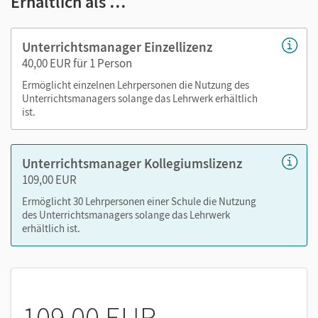
Erhältlich als …
Lehrkräftefassung des E-Books (Kursbuch und
Arbeitsbuch) mit seitengenauer Materialanordnung
Unterrichtsmanager Einzellizenz
sowie Lösungen
40,00 EUR für 1 Person
Audios
Ermöglicht einzelnen Lehrpersonen die Nutzung des
Videos
Unterrichtsmanagers solange das Lehrwerk erhältlich
Arbeitsblätter und Kopiervorlagen
ist.
Transkripte
zusätzliche Lesetexte
Unterrichtsmanager Kollegiumslizenz
kooperative Aufgaben
109,00 EUR
didaktische Erklärungen und Tipps für den Unterricht
Ermöglicht 30 Lehrpersonen einer Schule die Nutzung
Mit dem Einlösen des Codes werden in Ihrer E-Bibliothek
des Unterrichtsmanagers solange das Lehrwerk
erhältlich ist.
zwei einzelne Titel freigeschaltet: Der Unterrichtsmanager
für das Kursbuch sowie der für das Arbeitsbuch.
Mit dem Kauf erhalten Sie einen Code zur Freischaltung des
E-Books auf
mein.cornelsen.de
.
109,00 EUR