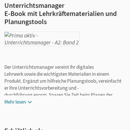
Unterrichtsmanager
E-Book mit Lehrkräftematerialien und
Planungstools
Der Unterrichtsmanager vereint Ihr digitales
Lehrwerk sowie die wichtigsten Materialien in einem
Produkt. Ergänzt um hilfreiche Planungstools, vereinfacht
er Ihre Unterrichtsvorbereitung und -
durchführung enorm. Sparen Sie Zeit beim Planen der
Stunden und fügen Sie auch eigene Materialien ganz leicht
Mehr lesen
hinzu. Speichern Sie Ihre individuelle Version und arbeiten
Sie dabei ganz flexibel on- oder offline, ganz wie es für Sie
passt! Ihr Unterrichtsmanager enthält: