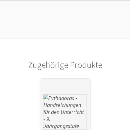
ße
Länge: 29,7 cm, Breite: 21,1 cm, Höhe: 0,4 
lag
Cornelsen Verlag
ausgeber/-in
Klein, Hannes
Zugehörige Produkte