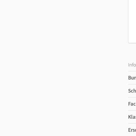
Inf
Bu
Sch
Fac
Kla
Ers