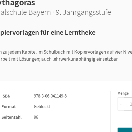
ythagoras
alschule Bayern · 9. Jahrgangsstufe
piervorlagen für eine Lerntheke
n zu jedem Kapitel im Schulbuch mit Kopiervorlagen auf vier Niv
arbeit mit Lösungen; auch lehrwerkunabhängig einsetzbar
Menge
1
ISBN
978-3-06-041149-8
-
Format
Geblockt
Seitenzahl
96