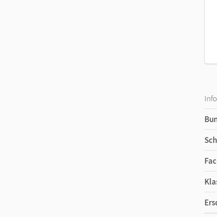
Inf
Bu
Sch
Fac
Kla
Ers