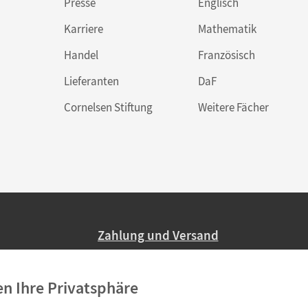
Presse
Englisch
Karriere
Mathematik
Handel
Französisch
Lieferanten
DaF
Cornelsen Stiftung
Weitere Fächer
Zahlung und Versand
Nur 2,95 EUR Versandkosten in Deutsc
en Ihre Privatsphäre
Ab 59,– EUR Bestellwert liefern wir ve