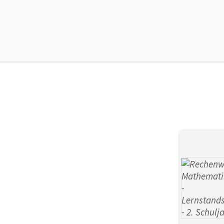
Ma
Ver
Her
Aut