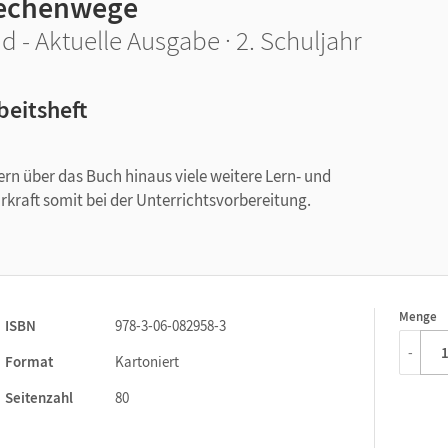
echenwege
d - Aktuelle Ausgabe · 2. Schuljahr
beitsheft
rn über das Buch hinaus viele weitere Lern- und
kraft somit bei der Unterrichtsvorbereitung.
Menge
1
ISBN
978-3-06-082958-3
-
Format
Kartoniert
Seitenzahl
80