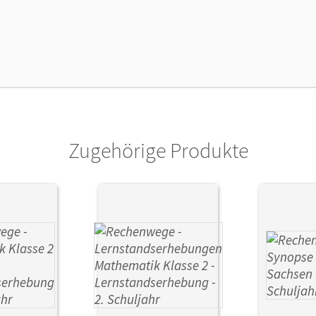
ße
Länge: 29,7 cm, Breite: 21 cm, Höhe: 0,7 cm
lag
Cornelsen: VWV
ausgeber/-in
Käpnick, Friedhelm
or/-in
Fuchs, Mandy; Käpnick, Friedhelm; Mirwal
Zugehörige Produkte