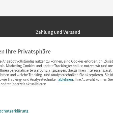
Zahlung und Versand
Nur 2,95 EUR Versandkosten in Deutsc
en Ihre Privatsphäre
Ab 59,– EUR Bestellwert liefern wir ve
(Lieferung in 3–6 Tagen).
-Angebot vollständig nutzen zu können, sind Cookies erforderlich. Zusät
ols. Marketing Cookies und andere Trackingtechniken nutzen wir und uns
hnen personalisierte Werbung anzuzeigen, die zu Ihren Interessen passt. 
hmen und welche Tracking- und Analysetechniken Sie akzeptieren. Sie k
sowie Tracking- und Analysetechniken
ablehnen
. Ihre Auswahl können Sie
 später jederzeit aktualisieren
schutzerklärung
s & Co.