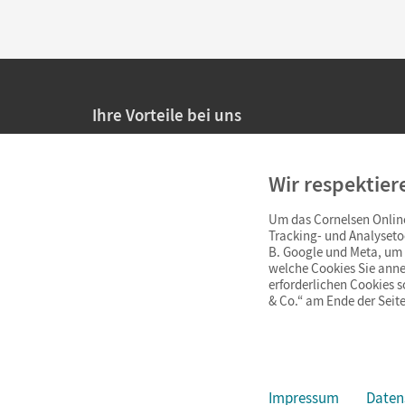
Ihre Vorteile bei uns
20% Prüfnachlass für Lehrkräfte
Wir respektier
Persönliche Angebote für Lehrkräfte
Um das Cornelsen Online
Sicheres Einkaufen mit SSL-Verschlüsselung
Tracking- und Analyseto
B. Google und Meta, um I
Verlängerte
Widerrufsfrist
von 4 Wochen
welche Cookies Sie anne
erforderlichen Cookies 
& Co.“ am Ende der Seite
Schnelle und einfache Retourenabwicklung
Impressum
Daten
Impressum
AGB
Datenschutz
Barrierefreiheit
Cookie