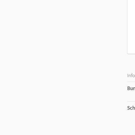
Inf
Bu
Sch