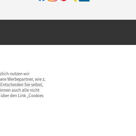
hland beim Kauf im Cornelsen Onlineshop.
rsandkostenfrei innerhalb Deutschlands
zlich nutzen wir
ere Werbepartner, wie z.
Entscheiden Sie selbst,
önnen auch alle nicht
 über den Link „Cookies
© Cornelsen Verlag 2026