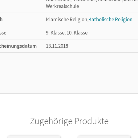
Werkrealschule
h
Islamische Religion,
Katholische Religion
sse
9. Klasse, 10. Klasse
cheinungsdatum
13.11.2018
ße
Länge: 29,6 cm, Breite: 21 cm, Höhe: 0,8 cm
lag
Patmos Schulbuch
ausgeber/-in
Trutwin, Werner
Zugehörige Produkte