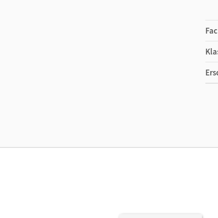
Fac
Kla
Ers
Ma
Ver
Her