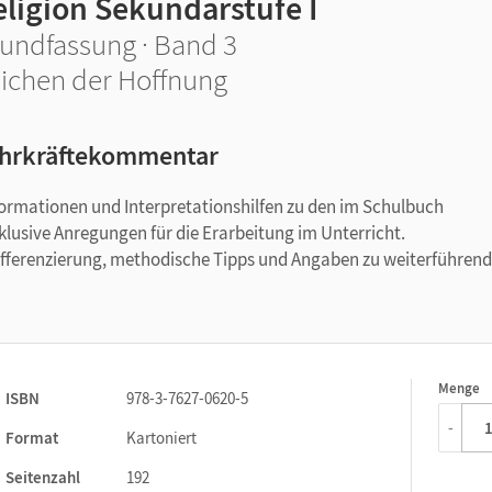
eligion Sekundarstufe I
undfassung · Band 3
ichen der Hoffnung
hrkräftekommentar
rmationen und Interpretationshilfen zu den im Schulbuch
klusive Anregungen für die Erarbeitung im Unterricht.
Differenzierung, methodische Tipps und Angaben zu weiterführen
Menge
1
ISBN
978-3-7627-0620-5
-
Format
Kartoniert
Seitenzahl
192