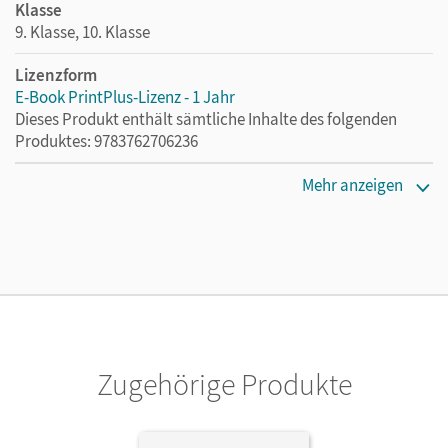
Klasse
9. Klasse, 10. Klasse
Lizenzform
E-Book PrintPlus-Lizenz - 1 Jahr
Dieses Produkt enthält sämtliche Inhalte des folgenden
Produktes: 9783762706236
Erscheinungsdatum
Mehr anzeigen
02.08.2021
Lizenztext
Die kostengünstige Lizenz für diejenigen, die das E-Book
ein Jahr lang ergänzend zum Print-Titel nutzen möchten.
Diese Lizenz kann nur von Lehrkräften und Schulen
erworben werden.
Zugehörige Produkte
Verlag
Patmos Schulbuch
Herausgeber/-in