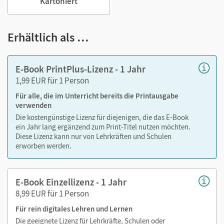
Kartoniert
Lernen:
Notizen erstellen
Erhältlich als …
Markierungen setzen
Text ergänzen
E-Book PrintPlus-Lizenz - 1 Jahr
Lesezeichen hinzufügen
1,99 EUR für 1 Person
Suchen im Text
Für alle, die im Unterricht bereits die Printausgabe
Zoomen
verwenden
Die kostengünstige Lizenz für diejenigen, die das E-Book
ein Jahr lang ergänzend zum Print-Titel nutzen möchten.
Diese Lizenz kann nur von Lehrkräften und Schulen
erworben werden.
E-Book Einzellizenz - 1 Jahr
8,99 EUR für 1 Person
Für rein digitales Lehren und Lernen
Die geeignete Lizenz für Lehrkräfte, Schulen oder