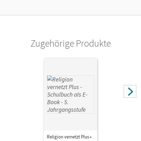
Lizenztext
Kostenloser Zugang, um das E-Book 30 Tage lang zu testen
Verlag
Kösel Schulbuch
Zugehörige Produkte
Herausgeber/-in
Mendl, Hans; Schiefer Ferrari, Markus
Autor/-in
Bauer, Nadine; Schwarzmann, Anton; Langenhorst,
Annegret; König, Klaus; Noss, Tobias; Willis, Elisabeth
Religion vernetzt Plus •