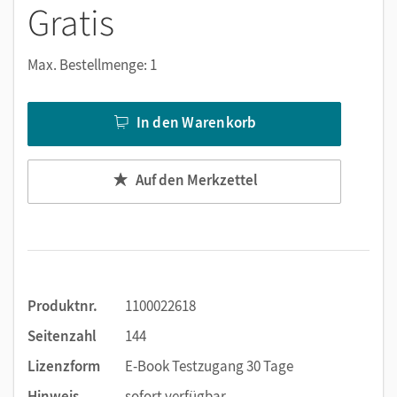
Gratis
Notizen erstellen
Markierungen setzen
Max. Bestellmenge: 1
Text ergänzen
Lesezeichen hinzufügen
In den Warenkorb
Suchen im Text
Zoomen
Auf den Merkzettel
Produktnr.
1100022618
Seitenzahl
144
Lizenzform
E-Book Testzugang 30 Tage
Hinweis
sofort verfügbar