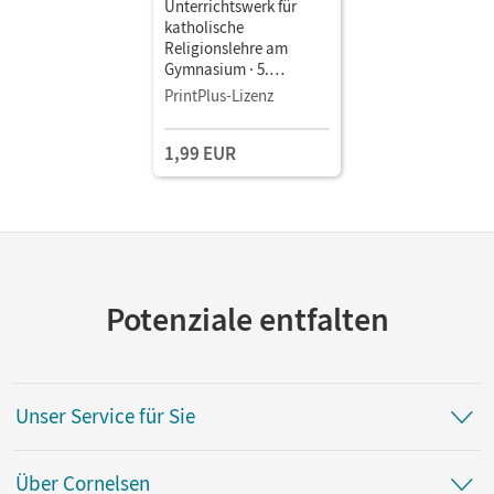
Unterrichtswerk für
katholische
Religionslehre am
Gymnasium · 5.
Jahrgangsstufe •
PrintPlus-Lizenz
Schulbuch als E-Book
1,99 EUR
Potenziale entfalten
Unser Service für Sie
Über Cornelsen