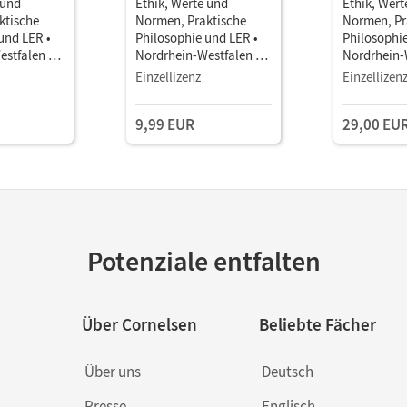
 und
Ethik, Werte und
Ethik, Wert
ktische
Normen, Praktische
Normen, Pr
und LER •
Philosophie und LER •
Philosophie
stfalen -
Nordrhein-Westfalen -
Nordrhein-
2025 · Band
Ausgabe ab 2025 · Band
Ausgabe ab
Einzellizenz
Einzellizen
 als E-
2 • Schulbuch als E-
2 • Unterr
dien
Book Mit Medien
E-Book mit
9,99 EUR
29,00 EU
Lehrkräftem
und Planun
Potenziale entfalten
Über Cornelsen
Beliebte Fächer
Über uns
Deutsch
Presse
Englisch