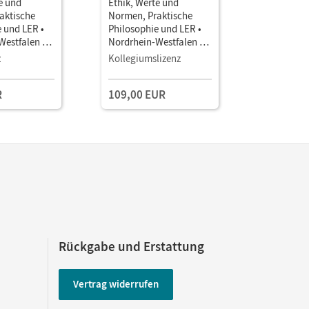
e und
Ethik, Werte und
Ethik, We
aktische
Normen, Praktische
Normen, P
 und LER •
Philosophie und LER •
Philosoph
Westfalen -
Nordrhein-Westfalen -
Nordrhein
 2025 · Band
Ausgabe ab 2025 · Band
Ausgabe a
z
Kollegiumslizenz
Testzuga
ichtsmanager
2 • Unterrichtsmanager
2 • Unter
E-Book mit
E-Book mi
R
109,00 EUR
aterialien
Lehrkräftematerialien
Lehrkräft
gstools
und Planungstools
und Planu
(Test-Zug
Rückgabe und Erstattung
Vertrag widerrufen