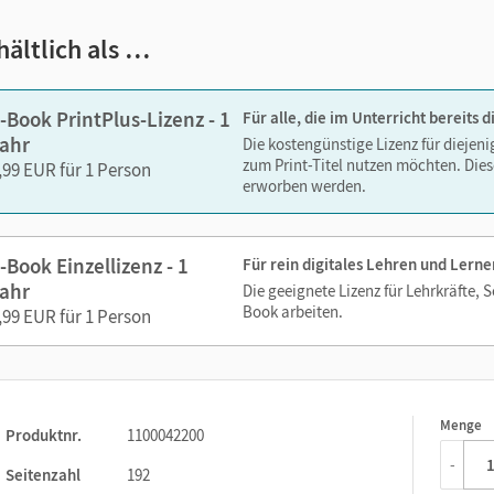
hältlich als …
ks. Sie sind seitengenau platziert, damit Sie und Ihre Schüler/-i
-Book PrintPlus-Lizenz - 1
Für alle, die im Unterricht bereits
So gestalten Sie das Lehren und Lernen zeitsparend und
ahr
Die kostengünstige Lizenz für diejen
itaufwendiges Suchen!
zum Print-Titel nutzen möchten. Dies
,99 EUR für 1 Person
erworben werden.
-Book Einzellizenz - 1
Für rein digitales Lehren und Lerne
ahr
Die geeignete Lizenz für Lehrkräfte, 
Book arbeiten.
,99 EUR für 1 Person
Menge
1
Produktnr.
1100042200
-
Seitenzahl
192