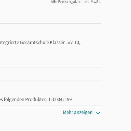
Alle Preisangaben inkl. MwSt.
tegrierte Gesamtschule Klassen 5/7-10,
des folgenden Produktes: 1100042199
ie das E-Book ein Jahr lang ergänzend zum Print-
Mehr anzeigen
ur von Lehrkräften und Schulen erworben werden.