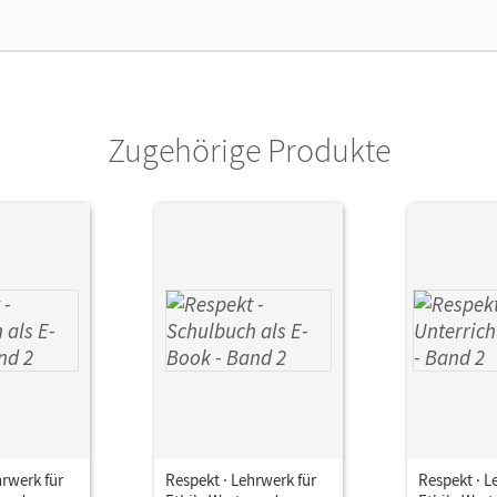
ausgeber/-in
Brüning, Barbara
or/-in
Käss, Ingrid; Hausheer, Andreas; Hutmacher,
Barbara; Grill, Adele
Zugehörige Produkte
hrwerk für
Respekt · Lehrwerk für
Respekt · L