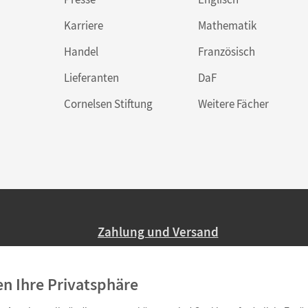
Karriere
Mathematik
Handel
Französisch
Lieferanten
DaF
Cornelsen Stiftung
Weitere Fächer
Zahlung und Versand
Nur 2,95 EUR Versandkosten in Deutsc
en Ihre Privatsphäre
Ab 59,– EUR Bestellwert liefern wir ve