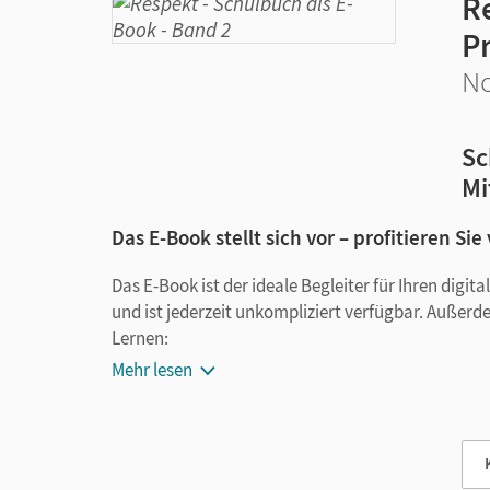
R
P
No
Sc
Mi
Das E-Book stellt sich vor – profitieren Sie
Das E-Book ist der ideale Begleiter für Ihren digi
und ist jederzeit unkompliziert verfügbar. Außerd
Lernen:
Mehr lesen
Notizen erstellen
Markierungen setzen
Text ergänzen
Lesezeichen hinzufügen