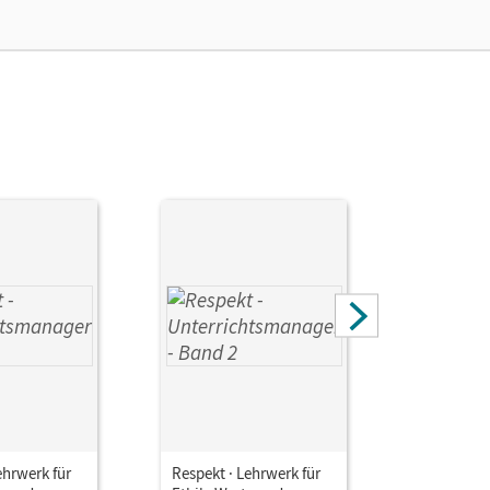
 Annette; Smirr, Maik; Lenz, Petra; Brüning,
ehrwerk für
Respekt · Lehrwerk für
Respekt · 