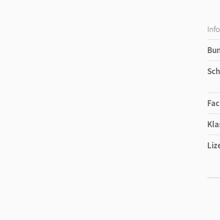
Inf
Bu
Sch
Fac
Kla
Liz
Liz
Ver