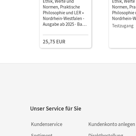
Ethik, Werte und
Ethik, Werte
Normen, Praktische
Normen, Pra
Philosophie und LER •
Philosophie 
Nordrhein-Westfalen -
Nordrhein-We
Ausgabe ab 2025 · Band
Ausgabe ab 
Testzugang
2 • Schulbuch Mit
2 • Schulbuch
digitalen Medien
Book Mit Me
25,75 EUR
Unser Service für Sie
Kundenservice
Kundenkonto anlegen
Sortiment
Direktbestellung