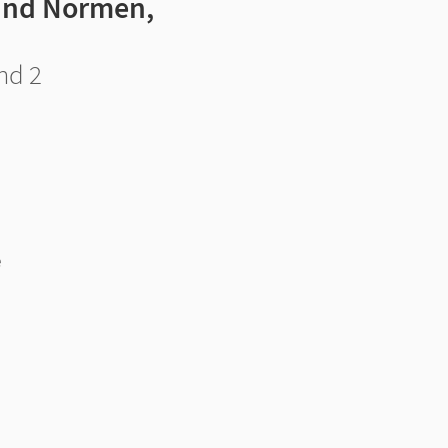
 und Normen,
nd 2
e