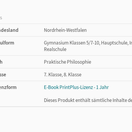
os
ndesland
Nordrhein-Westfalen
ulform
Gymnasium Klassen 5/7-10, Hauptschule, In
Realschule
h
Praktische Philosophie
sse
7. Klasse, 8. Klasse
enzform
E-Book PrintPlus-Lizenz - 1 Jahr
Dieses Produkt enthält sämtliche Inhalte 
enztext
Die kostengünstige Lizenz für diejenigen, d
Titel nutzen möchten. Diese Lizenz kann n
lag
Cornelsen Verlag