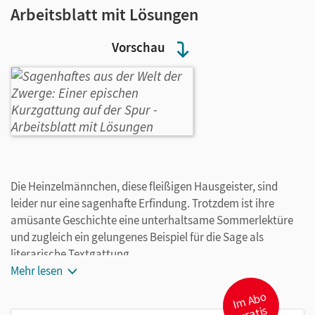
Arbeitsblatt mit Lösungen
Vorschau
Die Heinzelmännchen, diese fleißigen Hausgeister, sind
leider nur eine sagenhafte Erfindung. Trotzdem ist ihre
amüsante Geschichte eine unterhaltsame Sommerlektüre
und zugleich ein gelungenes Beispiel für die Sage als
literarische Textgattung.
Mehr lesen
I
m
A
b
o
gr
atis