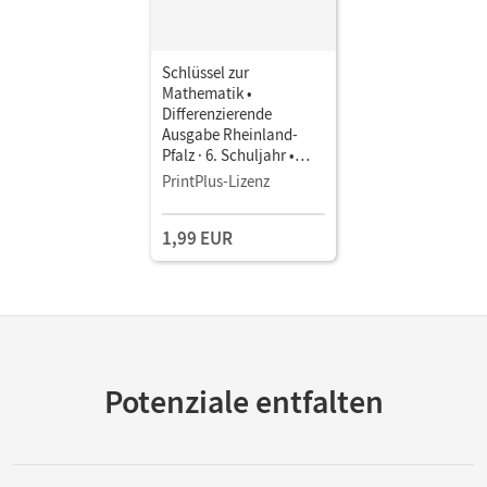
Schlüssel zur
Mathematik •
Differenzierende
Ausgabe Rheinland-
Pfalz · 6. Schuljahr •
Schulbuch als E-Book
PrintPlus-Lizenz
1,99 EUR
Potenziale entfalten