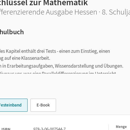
chlüssel zur Mathematik
fferenzierende Ausgabe Hessen · 8. Schulj
hulbuch
Kapitel enthält drei Tests - einen zum Einstieg, einen
g auf eine Klassenarbeit.
sich in Erarbeitungsaufgaben, Wissensdarstellung und Übungen.
veaus vor, was eine Paralleldifferenzierung im Unterricht
nd beispielbezogene Lehrtexte eröffnen verschiedene Zugänge 
Festeinband
E-Book
Menge
1
ISBN
978-3-06-007544-7