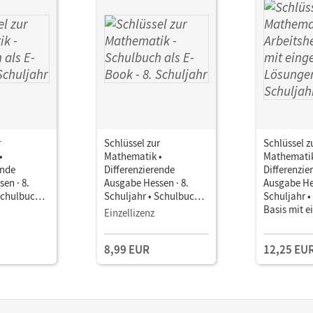
r
Schlüssel zur
Schlüssel z
•
Mathematik •
Mathematik
ende
Differenzierende
Differenzie
en · 8.
Ausgabe Hessen · 8.
Ausgabe Hes
Schulbuch
Schuljahr • Schulbuch
Schuljahr •
als E-Book
Basis mit e
Einzellizenz
Lösungen
8,99 EUR
12,25 EU