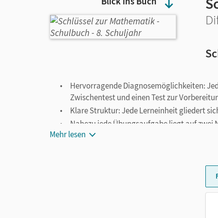
S
Blick ins Buch
Di
Sc
Hervorragende Diagnosemöglichkeiten: Jedes 
Zwischentest und einen Test zur Vorbereitun
Klare Struktur: Jede Lerneinheit gliedert 
Nahezu jede Übungsaufgabe liegt auf zwei Ni
Mehr lesen
ermöglicht.
Aufgaben zum selbstständigen Erarbeiten u
Lehrstoff.