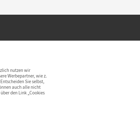
hland beim Kauf im Cornelsen Onlineshop.
rsandkostenfrei innerhalb Deutschlands
zlich nutzen wir
ere Werbepartner, wie z.
Entscheiden Sie selbst,
önnen auch alle nicht
 über den Link „Cookies
© Cornelsen Verlag 2026