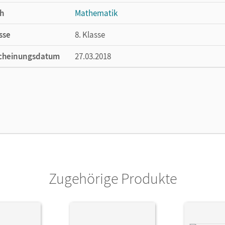
h
Mathematik
sse
8. Klasse
cheinungsdatum
27.03.2018
ße
Länge: 26,5 cm, Breite: 19,5 cm, Höhe: 1,2 
lag
Cornelsen Verlag
ausgeber/-in
Koullen, Reinhold; Wennekers, Udo
or/-in
Wennekers, Udo; Verhoeven, Martina; Gabrie
Paffen, Hans-Helmut; Reufsteck, Günther; Zi
Helga; Kreuz, Jeannine; Oster, Barbara; Os
Zugehörige Produkte
Strohmayer, Herbert; Schenk, Gabriele; Schö
Stindl, Wolfgang; Schneider, Hermann