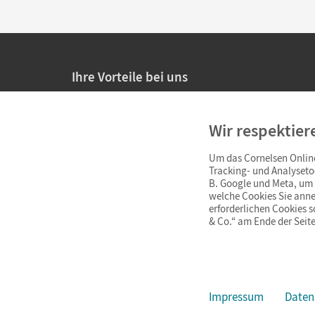
Ihre Vorteile bei uns
20% Prüfnachlass für Lehrkräfte
Wir respektier
Persönliche Angebote für Lehrkräfte
Um das Cornelsen Online
Sicheres Einkaufen mit SSL-Verschlüsselung
Tracking- und Analyseto
B. Google und Meta, um I
Verlängerte
Widerrufsfrist
von 4 Wochen
welche Cookies Sie anne
erforderlichen Cookies 
& Co.“ am Ende der Seite
Schnelle und einfache Retourenabwicklung
Impressum
Daten
Impressum
AGB
Datenschutz
Barrierefreiheit
Cookie