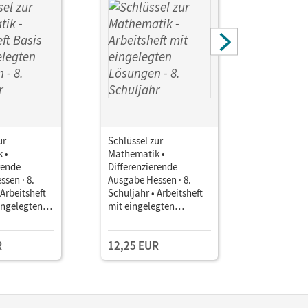
ur
Schlüssel zur
Schlüssel 
 •
Mathematik •
Mathemati
rende
Differenzierende
Differenz
sen · 8.
Ausgabe Hessen · 8.
Ausgabe H
 Arbeitsheft
Schuljahr • Arbeitsheft
Schuljahr 
ingelegten
mit eingelegten
Unterrich
Kollegium
Lösungen
Book mit
Lehrkräft
R
12,25 EUR
109,00 
und Planu