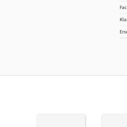
Fac
Kla
Ers
Ma
Ver
Her
Aut