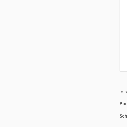
Inf
Bu
Sch