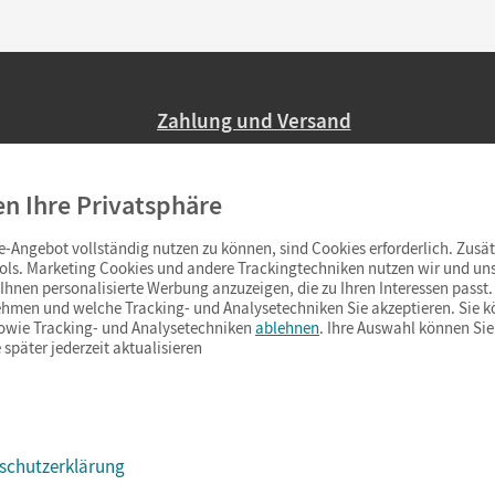
Zahlung und Versand
Nur 2,95 EUR Versandkosten in Deutsc
en Ihre Privatsphäre
Ab 59,– EUR Bestellwert liefern wir ve
(Lieferung in 3–6 Tagen).
-Angebot vollständig nutzen zu können, sind Cookies erforderlich. Zusät
ols. Marketing Cookies und andere Trackingtechniken nutzen wir und uns
hnen personalisierte Werbung anzuzeigen, die zu Ihren Interessen passt. 
hmen und welche Tracking- und Analysetechniken Sie akzeptieren. Sie k
sowie Tracking- und Analysetechniken
ablehnen
. Ihre Auswahl können Sie
 später jederzeit aktualisieren
schutzerklärung
s & Co.