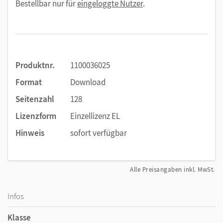
Bestellbar nur für
eingeloggte Nutzer
.
heraus der einzig adäquate Weg, die Anforderungen des 21.
Jahrhunderts zu bewältigen.
Produktnr.
1100036025
Format
Download
Seitenzahl
128
Lizenzform
Einzellizenz EL
Hinweis
sofort verfügbar
Alle Preisangaben inkl. MwSt.
Infos
Klasse