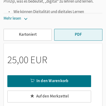
Prinzip
, was es bedeutet, „digital“ zu lehren und lernen.
Wie können Digitalität und digitales Lernen
zusammenkommen?
Mehr lesen
Wie erkennt und stärkt man die so wertvolle
pädagogische Seite des digitalen Lernens gegenüber
Kartoniert
PDF
der rein technisch-methodischen Perspektive?
Wie gelingt es, die Prinzipien des digitalen Lernens auf
den eigenen Unterricht zu übertragen?
Wie lassen sich bestimmte Lernsituationen mit
25,00 EUR
digitalen Medien und digitalen Settings anreichern?
Sie werden systematisch auf den Weg gebracht, um es
selbst herauszufinden: Das Fachbuch
Digitalität als Prinzip
In den Warenkorb
verdeutlicht Ihnen die erforderlichen Anpassungen im
Unterricht und gibt Ihnen Orientierung bei der Vorbereitung,
Durchführung und Analyse digitaler Lernprozesse.
Auf den Merkzettel
Digitalität ist dabei niemals Selbstzweck: Digitales Lernen
ist aus unterschiedlichen Begründungszusammenhängen