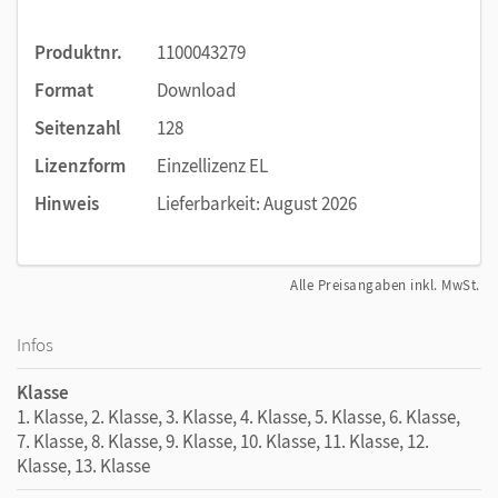
„Markenbotschafter“ ernst genommen. Denn erfolgreiche
Öffentlichkeitsarbeit entsteht nicht durch
Produktnr.
1100043279
Hochglanzmaterialien, sondern durch Vertrauen,
Verlässlichkeit und Beziehung.
Format
Download
Seitenzahl
128
Lizenzform
Einzellizenz EL
Hinweis
Lieferbarkeit: August 2026
Alle Preisangaben inkl. MwSt.
Infos
Klasse
1. Klasse, 2. Klasse, 3. Klasse, 4. Klasse, 5. Klasse, 6. Klasse,
7. Klasse, 8. Klasse, 9. Klasse, 10. Klasse, 11. Klasse, 12.
Klasse, 13. Klasse