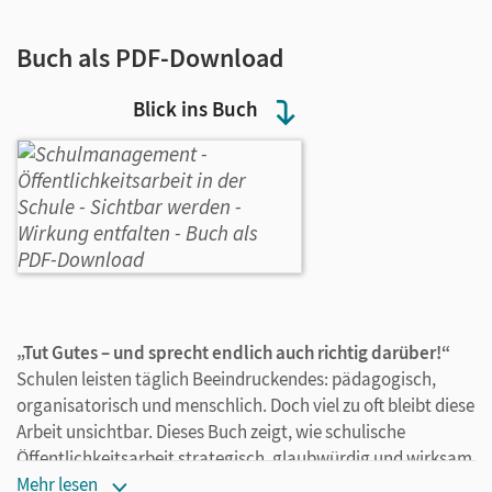
Buch als PDF-Download
Blick ins Buch
„Tut Gutes – und sprecht endlich auch richtig darüber!“
Schulen leisten täglich Beeindruckendes: pädagogisch,
organisatorisch und menschlich. Doch viel zu oft bleibt diese
Arbeit unsichtbar. Dieses Buch zeigt, wie schulische
Öffentlichkeitsarbeit strategisch, glaubwürdig und wirksam
gestaltet werden kann – ohne Marketing-Floskeln, aber mit
Mehr lesen