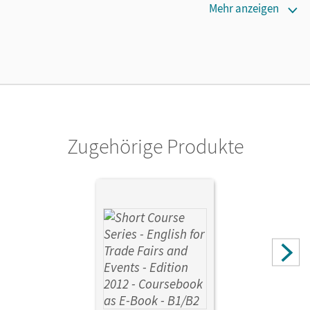
Maße
Mehr anzeigen
Länge: 25,9 cm, Breite: 19,1 cm, Höhe: 0,5 cm
Lizenztext
Der Freischaltcode für das E-Book ist im Buch eingedruckt.
Verlag
Cornelsen Verlag
Zugehörige Produkte
Autor/-in
Grussendorf, Marion