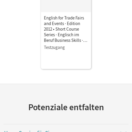
English for Trade Fairs
and Events · Edition
2012 • Short Course
Series · Englisch im
Beruf Business Skills ·
B1/B2 • Coursebook as
Testzugang
E-Book
Potenziale entfalten