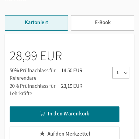
Das Kursbuch enthält einen eingedruckten Lizenzcode zur
kostenlosen Freischaltung des E-Books auf
Kartoniert
E-Book
mein.cornelsen.de.
28,99 EUR
50% Prüfnachlass für
14,50 EUR
Referendare
20% Prüfnachlass für
23,19 EUR
Lehrkräfte
In den Warenkorb
Auf den Merkzettel