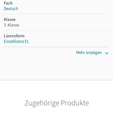
Fach
Deutsch
Klasse
3. Klasse
Lizenzform
Einzellizenz EL
Erscheinungsdatum
Mehr anzeigen
27.01.2021
Verlag
Cornelsen Verlag
Autor/-in
Helmes, Sarah; Bülow, Sandra
Zugehörige Produkte