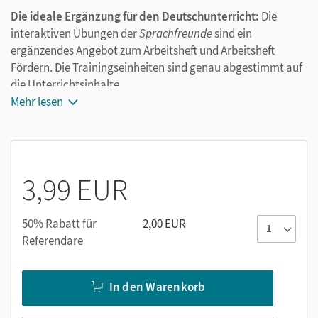
Die ideale Ergänzung für den Deutschunterricht:
Die
interaktiven Übungen der
Sprachfreunde
sind ein
ergänzendes Angebot zum Arbeitsheft und Arbeitsheft
Fördern. Die Trainingseinheiten sind genau abgestimmt auf
die Unterrichtsinhalte.
Mit abwechslungsreichen Übungen in unterschiedlichen
Mehr lesen
Schwierigkeitsgraden vertiefen die Kinder interaktiv ihre
Kenntnisse zu den Schwerpunkten „Lesen“, „Sprache
untersuchen“ und „Richtig schreiben“. Tipps und Feedback
unterstützen sie beim eigenständigen Lösen der Aufgaben.
3,99 EUR
Dadurch eignen sich die interaktiven Übungen auch optimal
für das Üben zu Hause.
50% Rabatt für
2,00 EUR
Referendare
In den Warenkorb