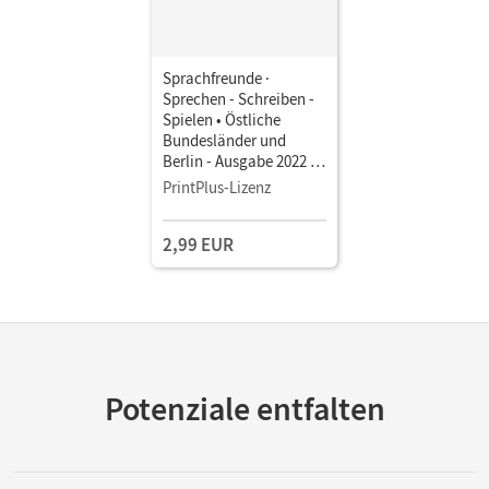
Sprachfreunde ·
Sprechen - Schreiben -
Spielen • Östliche
Bundesländer und
Berlin - Ausgabe 2022 ·
3. Schuljahr •
PrintPlus-Lizenz
Sprachbuch als E-Book
Mit Medien
2,99 EUR
Potenziale entfalten