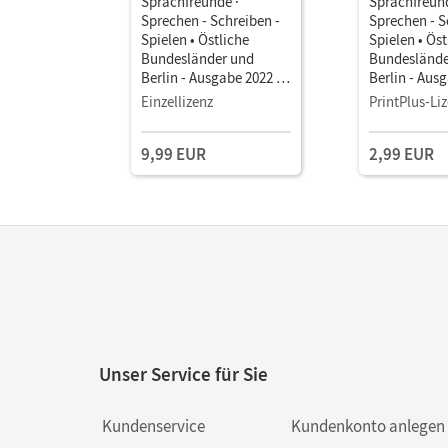
Sprachfreunde ·
Sprachfreund
Sprechen - Schreiben -
Sprechen - S
Spielen • Östliche
Spielen • Öst
Bundesländer und
Bundeslände
Berlin - Ausgabe 2022 ·
Berlin - Ausg
2. Schuljahr •
2. Schuljahr 
Einzellizenz
PrintPlus-Li
Sprachbuch als E-Book
Sprachbuch 
Mit Medien
Mit Medien
9,99 EUR
2,99 EUR
Unser Service für Sie
Kundenservice
Kundenkonto anlegen