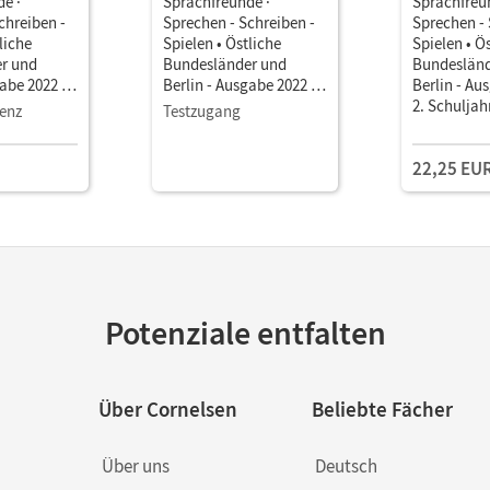
e ·
Sprachfreunde ·
Sprachfreu
chreiben -
Sprechen - Schreiben -
Sprechen - 
liche
Spielen • Östliche
Spielen • Ö
r und
Bundesländer und
Bundesländ
abe 2022 ·
Berlin - Ausgabe 2022 ·
Berlin - Au
•
2. Schuljahr •
2. Schuljahr
zenz
Testzugang
als E-Book
Sprachbuch als E-Book
Schulbuch 
Mit Medien
Lernentwic
22,25 EU
Merktafel 
BuchTauch
Potenziale entfalten
Über Cornelsen
Beliebte Fächer
Über uns
Deutsch