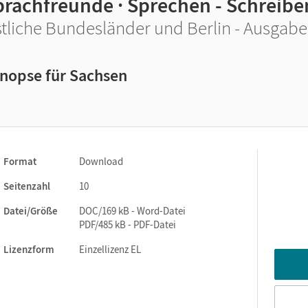
prachfreunde · Sprechen - Schreiben
tliche Bundesländer und Berlin - Ausgabe 
nopse für Sachsen
Format
Download
Seitenzahl
10
Datei/Größe
DOC/169 kB - Word-Datei
PDF/485 kB - PDF-Datei
Lizenzform
Einzellizenz EL