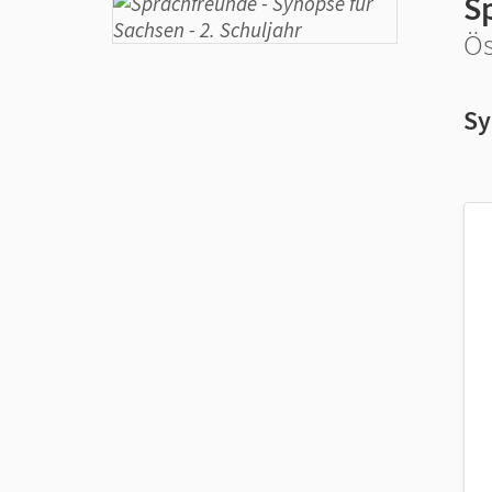
S
Ös
Sy