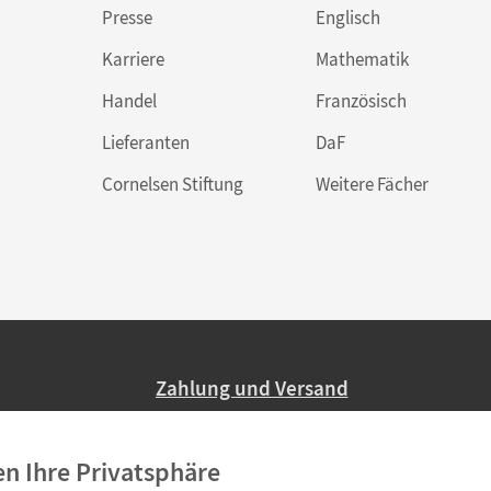
Presse
Englisch
Karriere
Mathematik
Handel
Französisch
Lieferanten
DaF
Cornelsen Stiftung
Weitere Fächer
Zahlung und Versand
Nur 2,95 EUR Versandkosten in Deutsc
en Ihre Privatsphäre
Ab 59,– EUR Bestellwert liefern wir ve