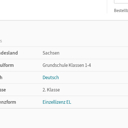
Bestellb
os
ndesland
Sachsen
ulform
Grundschule Klassen 1-4
h
Deutsch
sse
2. Klasse
enzform
Einzellizenz EL
cheinungsdatum
14.06.2022
lag
Cornelsen Verlag