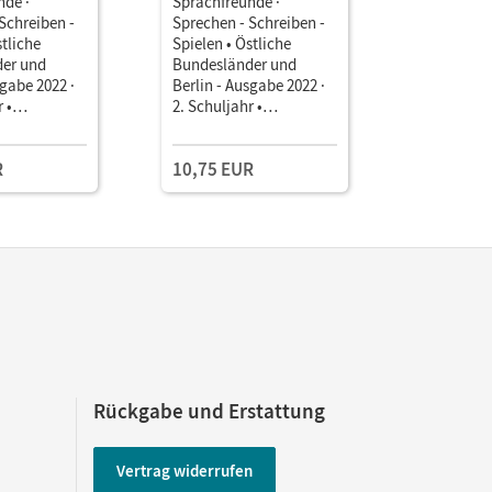
nde ·
Sprachfreunde ·
Sprachfre
Schreiben -
Sprechen - Schreiben -
Sprechen 
stliche
Spielen • Östliche
Spielen • 
er und
Bundesländer und
Bundeslä
sgabe 2022 ·
Berlin - Ausgabe 2022 ·
Berlin - A
 •
2. Schuljahr •
2. Schulja
Mit
Arbeitsheft In
Arbeitshef
klungsheft,
Grundschrift mit
Grundschr
R
10,75 EUR
10,75 E
und
Lernstandserhebungen
Lernstan
er-App
Rückgabe und Erstattung
Vertrag widerrufen