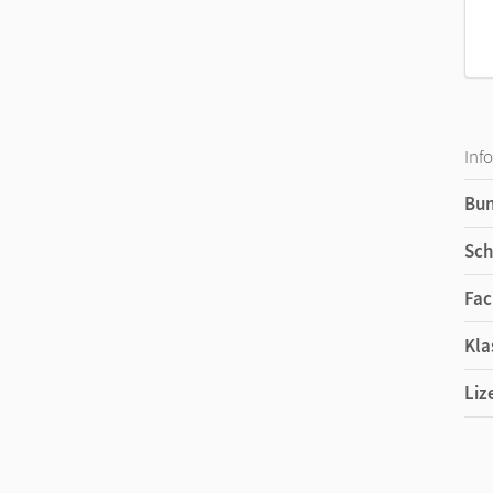
Inf
Bu
Sch
Fac
Kla
Liz
Ers
Ver