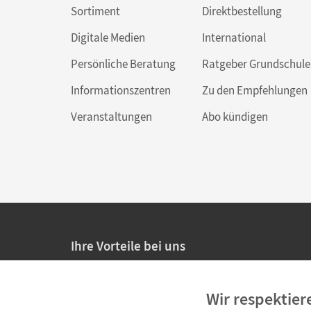
Sortiment
Direktbestellung
Digitale Medien
International
Persönliche Beratung
Ratgeber Grundschule
Informationszentren
Zu den Empfehlungen
Veranstaltungen
Abo kündigen
Ihre Vorteile bei uns
20% Prüfnachlass für Lehrkräfte
Wir respektier
Persönliche Angebote für Lehrkräfte