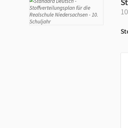
S
10
St