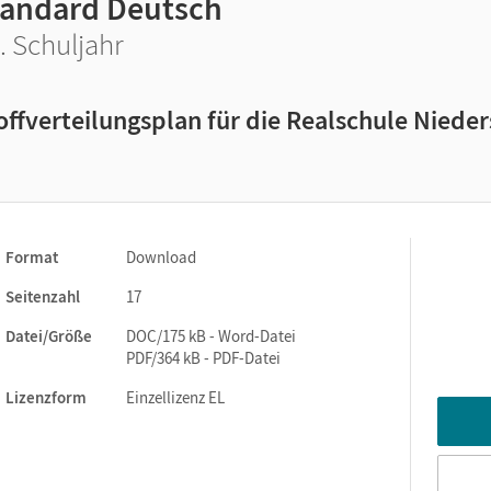
tandard Deutsch
. Schuljahr
offverteilungsplan für die Realschule Niede
Format
Download
Seitenzahl
17
Datei/Größe
DOC/175 kB - Word-Datei
PDF/364 kB - PDF-Datei
Lizenzform
Einzellizenz EL