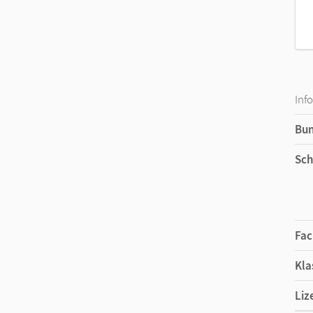
Inf
Bu
Sch
Fac
Kla
Liz