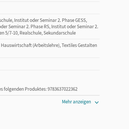
chule, Institut oder Seminar 2. Phase GESS,
 oder Seminar 2. Phase RS, Institut oder Seminar 2.
en 5/7-10, Realschule, Sekundarschule
 Hauswirtschaft (Arbeitslehre), Textiles Gestalten
des folgenden Produktes: 9783637022362
Mehr anzeigen
ie das E-Book ein Jahr lang ergänzend zum Print-
ur von Lehrkräften und Schulen erworben werden.