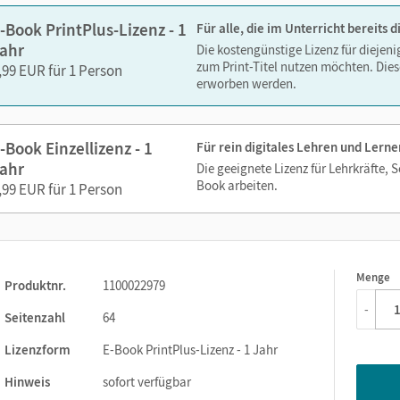
-Book PrintPlus-Lizenz - 1
Für alle, die im Unterricht bereits
ahr
Die kostengünstige Lizenz für diejen
zum Print-Titel nutzen möchten. Dies
,99 EUR für 1 Person
erworben werden.
-Book Einzellizenz - 1
Für rein digitales Lehren und Lerne
ahr
Die geeignete Lizenz für Lehrkräfte, 
Book arbeiten.
,99 EUR für 1 Person
Menge
1
Produktnr.
1100022979
-
Seitenzahl
64
Lizenzform
E-Book PrintPlus-Lizenz - 1 Jahr
Hinweis
sofort verfügbar