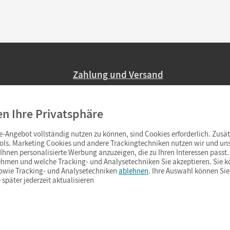
Zahlung und Versand
Nur 2,95 EUR Versandkosten in Deutsc
en Ihre Privatsphäre
Ab 59,– EUR Bestellwert liefern wir ve
(Lieferung in 3–6 Tagen).
-Angebot vollständig nutzen zu können, sind Cookies erforderlich. Zusät
ols. Marketing Cookies und andere Trackingtechniken nutzen wir und uns
hnen personalisierte Werbung anzuzeigen, die zu Ihren Interessen passt. 
hmen und welche Tracking- und Analysetechniken Sie akzeptieren. Sie k
sowie Tracking- und Analysetechniken
ablehnen
. Ihre Auswahl können Sie
 später jederzeit aktualisieren