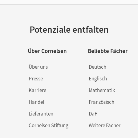
lag
Oldenbourg Schulbuchverlag
ausgeber/-in
Meier, Bernd
Potenziale entfalten
or/-in
Holzendorf, Ulf; Mette, Dieter; Meier, Bernd;
Über Cornelsen
Beliebte Fächer
Über uns
Deutsch
Presse
Englisch
Karriere
Mathematik
Handel
Französisch
Lieferanten
DaF
Cornelsen Stiftung
Weitere Fächer