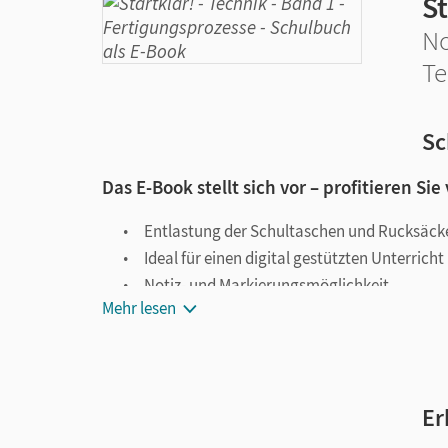
St
No
Te
Sc
Das E-Book stellt sich vor – profitieren Sie
Entlastung der Schultaschen und Rucksäck
Ideal für einen digital gestützten Unterricht
Notiz- und Markierungsmöglichkeit
Mehr lesen
Jederzeit unkompliziert verfügbar
Viele digitale Funktionen unterstützen das Lehre
Notizen erstellen
Er
Markierungen setzen