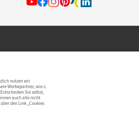
hland beim Kauf im Cornelsen Onlineshop.
rsandkostenfrei innerhalb Deutschlands
zlich nutzen wir
ere Werbepartner, wie z.
Entscheiden Sie selbst,
önnen auch alle nicht
 über den Link „Cookies