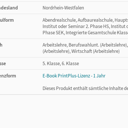
ndesland
Nordrhein-Westfalen
ulform
Abendrealschule, Aufbaurealschule, Haupts
Institut oder Seminar 2. Phase HS, Institut
Phase SEK, Integrierte Gesamtschule Klass
h
Arbeitslehre, Berufswahlunt. (Arbeitslehre),
(Arbeitslehre), Wirtschaft (Arbeitslehre)
sse
5. Klasse, 6. Klasse
enzform
E-Book PrintPlus-Lizenz - 1 Jahr
Dieses Produkt enthält sämtliche Inhalte 
cheinungsdatum
02.08.2021
enztext
Die kostengünstige Lizenz für diejenigen, d
Titel nutzen möchten. Diese Lizenz kann n