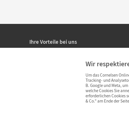
Ihre Vorteile bei uns
20% Prüfnachlass für Lehrkräfte
Wir respektier
Persönliche Angebote für Lehrkräfte
Um das Cornelsen Online
Sicheres Einkaufen mit SSL-Verschlüsselung
Tracking- und Analyseto
B. Google und Meta, um I
Verlängerte
Widerrufsfrist
von 4 Wochen
welche Cookies Sie anne
erforderlichen Cookies 
& Co.“ am Ende der Seite
Schnelle und einfache Retourenabwicklung