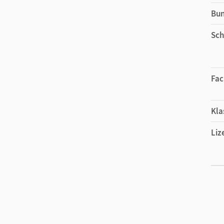
Bu
Sch
Fac
Kla
Liz
Ers
Liz