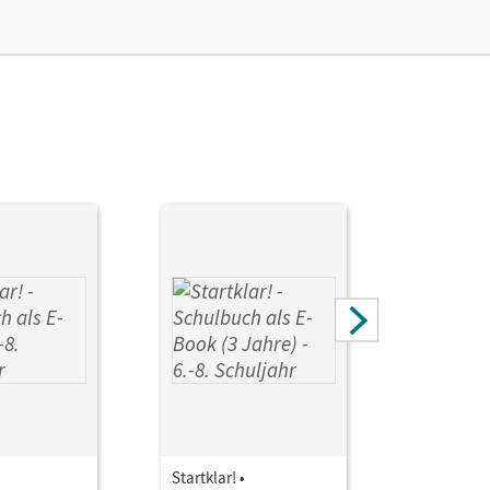
 Fricke, Kirsten; Nolte, Stefanie
Startklar! •
Startklar! 