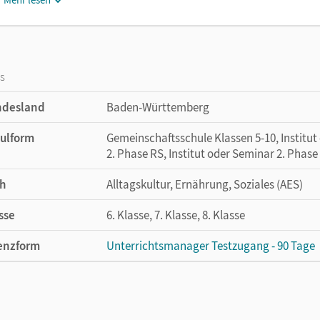
os
ndesland
Baden-Württemberg
ulform
Gemeinschaftsschule Klassen 5-10, Institut
2. Phase RS, Institut oder Seminar 2. Phas
h
Alltagskultur, Ernährung, Soziales (AES)
sse
6. Klasse, 7. Klasse, 8. Klasse
enzform
Unterrichtsmanager Testzugang - 90 Tage
enztext
Kostenloser Zugang für Lehrpersonen, um 
lag
Cornelsen Verlag