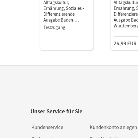
Alltagskultur,
Alltagskultur
Ernährung, Soziales -
Ernährung, S
Differenzierende
Differenzier
Ausgabe Baden-
Ausgabe Ba
Württemberg ab 2026 ·
Württemberg
Testzugang
6.-8. Schuljahr •
6.-8. Schulja
Schulbuch als E-Book
Schulbuch Mi
26,99 EUR
Mit Medien
Medien
Unser Service für Sie
Kundenservice
Kundenkonto anlegen