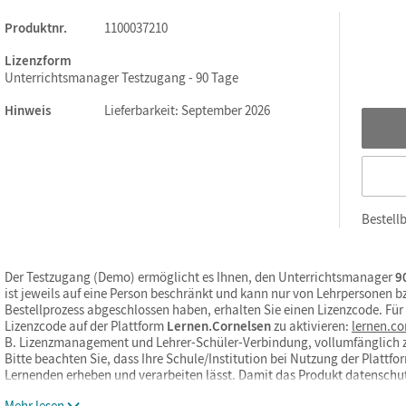
Produktnr.
1100037210
Lizenzform
Unterrichtsmanager Testzugang - 90 Tage
Hinweis
Lieferbarkeit: September 2026
Bestellb
Der Testzugang (Demo) ermöglicht es Ihnen, den Unterrichtsmanager
90
ist jeweils auf eine Person beschränkt und kann nur von Lehrpersonen 
Bestellprozess abgeschlossen haben, erhalten Sie einen Lizenzcode. Fü
Lizenzcode auf der Plattform
Lernen.Cornelsen
zu aktivieren:
lernen.co
B. Lizenzmanagement und Lehrer-Schüler-Verbindung, vollumfänglich 
Bitte beachten Sie, dass Ihre Schule/Institution bei Nutzung der Platt
Lernenden erheben und verarbeiten lässt. Damit das Produkt datensch
Mehr lesen