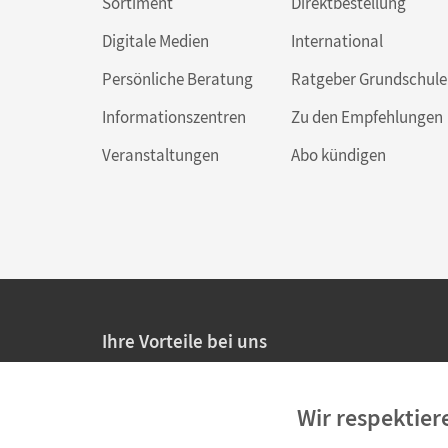
Sortiment
Direktbestellung
Digitale Medien
International
Persönliche Beratung
Ratgeber Grundschule
Informationszentren
Zu den Empfehlungen
Veranstaltungen
Abo kündigen
Ihre Vorteile bei uns
20% Prüfnachlass für Lehrkräfte
Wir respektier
Persönliche Angebote für Lehrkräfte