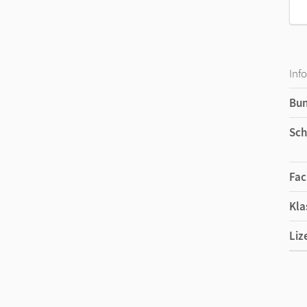
Inf
Bu
Sch
Fac
Kla
Liz
Liz
Ver