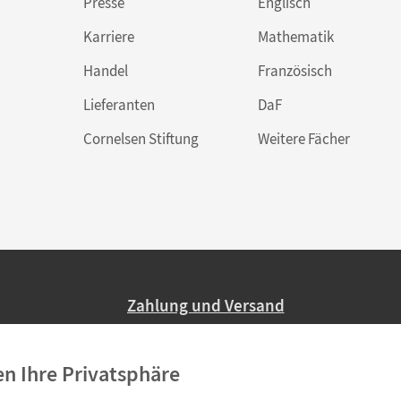
Presse
Englisch
Karriere
Mathematik
Handel
Französisch
Lieferanten
DaF
Cornelsen Stiftung
Weitere Fächer
Zahlung und Versand
Nur 2,95 EUR Versandkosten in Deutsc
en Ihre Privatsphäre
Ab 59,– EUR Bestellwert liefern wir ve