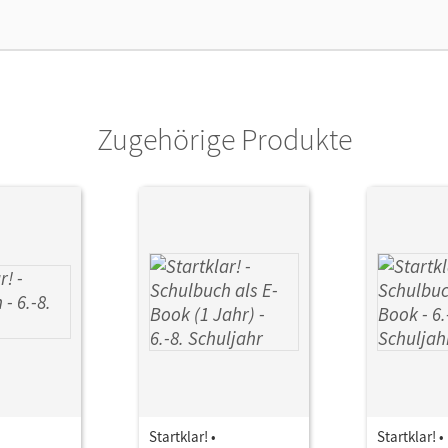
or/-in
Bartsch, Silke; Mack, Siglinde; Müller, Heike;
Zugehörige Produkte
Startklar! •
Startklar! •