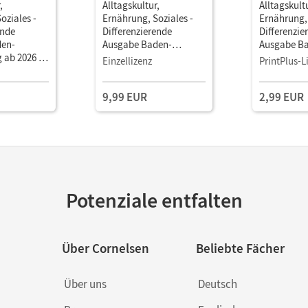
,
Alltagskultur,
Alltagskult
oziales -
Ernährung, Soziales -
Ernährung, 
ende
Differenzierende
Differenzie
den-
Ausgabe Baden-
Ausgabe B
 ab 2026 ·
Württemberg ab 2026 ·
Württember
Einzellizenz
PrintPlus-L
hr •
6.-8. Schuljahr •
6.-8. Schulj
t digitalen
Schulbuch als E-Book (1
Schulbuch 
9,99 EUR
2,99 EUR
Jahr) Mit Medien
Mit Medien
Potenziale entfalten
Über Cornelsen
Beliebte Fächer
Über uns
Deutsch