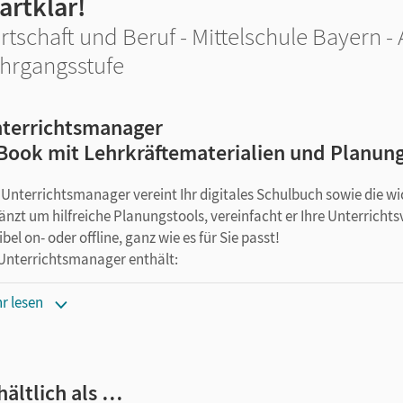
artklar!
rtschaft und Beruf - Mittelschule Bayern -
hrgangsstufe
terrichtsmanager
Book mit Lehrkräftematerialien und Planun
 Unterrichtsmanager vereint Ihr digitales Schulbuch sowie die w
änzt um hilfreiche Planungstools, vereinfacht er Ihre Unterricht
ibel on- oder offline, ganz wie es für Sie passt!
 Unterrichtsmanager enthält:
E-Book
r lesen
kapitelgenaue Materialanordnung
Lösungen
editierbare Kopiervorlagen
hältlich als …
editierbarer Stoffverteilungsplan