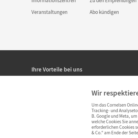
Informationszentren
Zu den Empfehlungen
Veranstaltungen
Abo kündigen
Ihre Vorteile bei uns
20% Prüfnachlass für Lehrkräfte
Wir respektier
Persönliche Angebote für Lehrkräfte
Um das Cornelsen Online
Sicheres Einkaufen mit SSL-Verschlüsselung
Tracking- und Analyseto
B. Google und Meta, um I
Verlängerte
Widerrufsfrist
von 4 Wochen
welche Cookies Sie anne
erforderlichen Cookies 
& Co.“ am Ende der Seite
Schnelle und einfache Retourenabwicklung