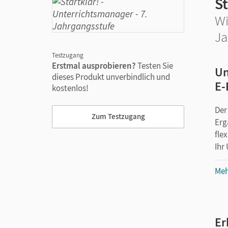
St
Wi
Ja
Testzugang
Erstmal ausprobieren?
Testen Sie
Un
dieses Produkt unverbindlich und
E-
kostenlos!
Der
Zum Testzugang
Erg
flex
Ihr
Meh
Er