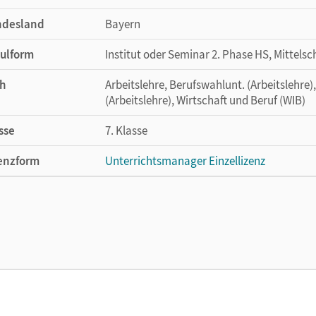
ndesland
Bayern
ulform
Institut oder Seminar 2. Phase HS, Mittelsc
h
Arbeitslehre, Berufswahlunt. (Arbeitslehre)
(Arbeitslehre), Wirtschaft und Beruf (WIB)
sse
7. Klasse
enzform
Unterrichtsmanager Einzellizenz
cheinungsdatum
25.01.2021
enztext
Ermöglicht einzelnen Lehrpersonen die Nu
Lehrwerk erhältlich ist.
lag
Cornelsen Verlag