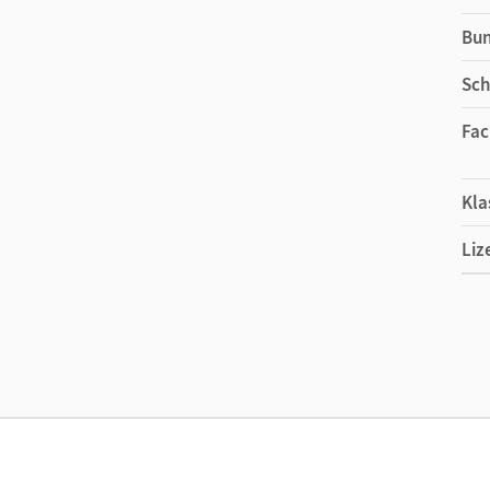
Bu
Sch
Fac
Kla
Liz
Ers
Liz
Ver