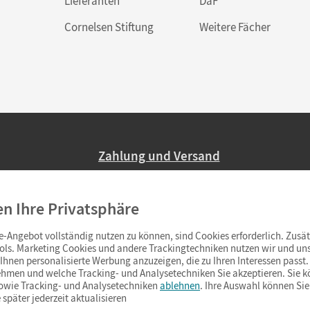
Lieferanten
DaF
Cornelsen Stiftung
Weitere Fächer
Zahlung und Versand
Nur 2,95 EUR Versandkosten in Deutsc
en Ihre Privatsphäre
Ab 59,– EUR Bestellwert liefern wir ve
(Lieferung in 3–6 Tagen).
-Angebot vollständig nutzen zu können, sind Cookies erforderlich. Zusät
ols. Marketing Cookies und andere Trackingtechniken nutzen wir und uns
hnen personalisierte Werbung anzuzeigen, die zu Ihren Interessen passt. 
hmen und welche Tracking- und Analysetechniken Sie akzeptieren. Sie k
sowie Tracking- und Analysetechniken
ablehnen
. Ihre Auswahl können Sie
 später jederzeit aktualisieren