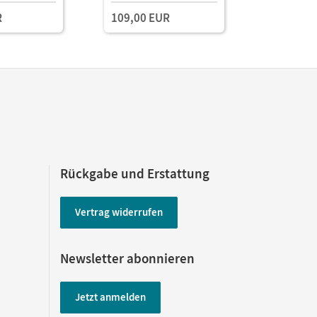
und Planungstools
und Planu
R
109,00 EUR
(Test-Zug
Rückgabe und Erstattung
Vertrag widerrufen
Newsletter abonnieren
Jetzt anmelden