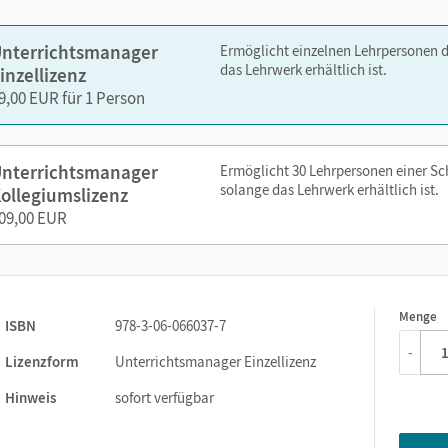
zen Sie den Unterrichtsmanager auf lernen.cornelsen.de oder üb
nterrichtsmanager
Ermöglicht einzelnen Lehrpersonen 
das Lehrwerk erhältlich ist.
inzellizenz
9,00 EUR für 1 Person
nterrichtsmanager
Ermöglicht 30 Lehrpersonen einer S
solange das Lehrwerk erhältlich ist.
ollegiumslizenz
09,00 EUR
Menge
1
ISBN
978-3-06-066037-7
-
Lizenzform
Unterrichtsmanager Einzellizenz
Hinweis
sofort verfügbar