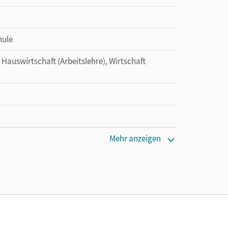
hule
, Hauswirtschaft (Arbeitslehre), Wirtschaft
Mehr anzeigen
tzung des Unterrichtsmanagers solange das