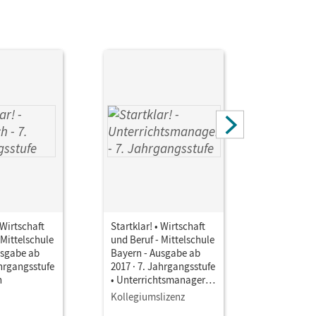
 Wirtschaft
Startklar! • Wirtschaft
Startklar!
 Mittelschule
und Beruf - Mittelschule
und Beruf 
usgabe ab
Bayern - Ausgabe ab
Bayern - 
ahrgangsstufe
2017 · 7. Jahrgangsstufe
2017 · 7. 
h
• Unterrichtsmanager E-
• Unterri
Book mit
Book mit
Kollegiumslizenz
Testzuga
Lehrkräftematerialien
Lehrkräft