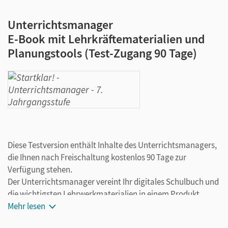
Unterrichtsmanager
E-Book mit Lehrkräftematerialien und
Planungstools (Test-Zugang 90 Tage)
Diese Testversion enthält Inhalte des Unterrichtsmanagers,
die Ihnen nach Freischaltung kostenlos 90 Tage zur
Verfügung stehen.
Der Unterrichtsmanager vereint Ihr digitales Schulbuch und
die wichtigsten Lehrwerkmaterialien in einem Produkt.
Ergänzt um hilfreiche Planungstools, vereinfacht er Ihre
Mehr lesen
Unterrichtsvorbereitung enorm.