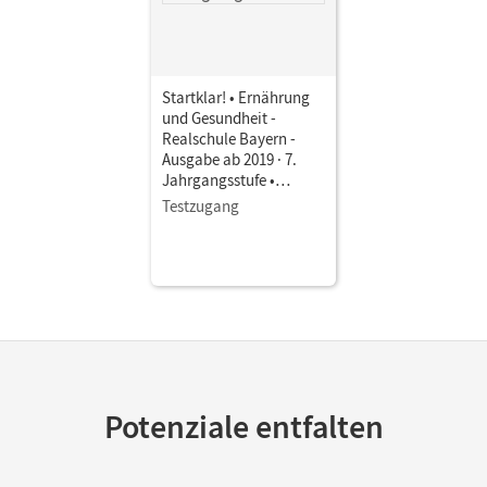
Startklar! • Ernährung
und Gesundheit -
Realschule Bayern -
Ausgabe ab 2019 · 7.
Jahrgangsstufe •
Schulbuch als E-Book
Testzugang
Potenziale entfalten