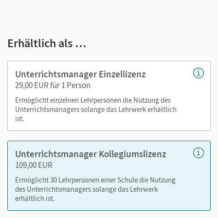
E-Book
kapitelgenaue Materialanordnung
Erhältlich als …
Lösungen
editierbare Kopiervorlagen
editierbarer Stoffverteilungsplan
Unterrichtsmanager Einzellizenz
29,00 EUR für 1 Person
Nutzen Sie den Unterrichtsmanager auf lernen.cornelsen.de
Ermöglicht einzelnen Lehrpersonen die Nutzung des
oder über die Cornelsen Lernen App.
Unterrichtsmanagers solange das Lehrwerk erhältlich
ist.
Unterrichtsmanager Kollegiumslizenz
109,00 EUR
Ermöglicht 30 Lehrpersonen einer Schule die Nutzung
des Unterrichtsmanagers solange das Lehrwerk
erhältlich ist.