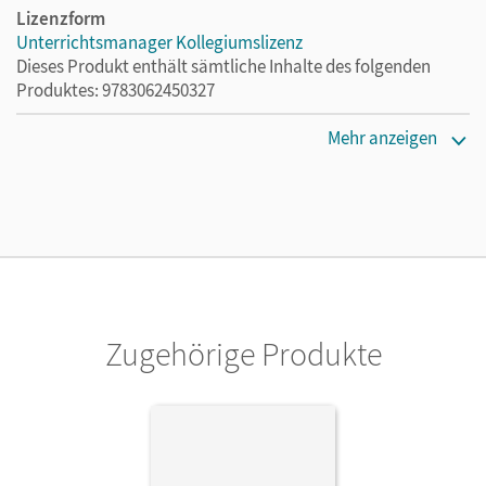
Lizenzform
Unterrichtsmanager Kollegiumslizenz
Dieses Produkt enthält sämtliche Inhalte des folgenden
Produktes: 9783062450327
Erscheinungsdatum
Mehr anzeigen
01.06.2021
Lizenztext
Ermöglicht 30 Lehrpersonen einer Schule die Nutzung des
Unterrichtsmanagers solange das Lehrwerk erhältlich ist.
Verlag
Cornelsen Verlag
Zugehörige Produkte