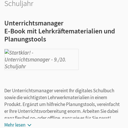
Schuljahr
Unterrichtsmanager
E-Book mit Lehrkräftematerialien und
Planungstools
Der Unterrichtsmanager vereint Ihr digitales Schulbuch
sowie die wichtigsten Lehrwerkmaterialien in einem
Produkt. Ergänzt um hilfreiche Planungstools, vereinfacht
er Ihre Unterrichtsvorbereitung enorm. Arbeiten Sie dabei
ganz flexibel on- oder offline, ganz wie es für Sie passt!
Ihr Unterrichtsmanager enthält:
Mehr lesen