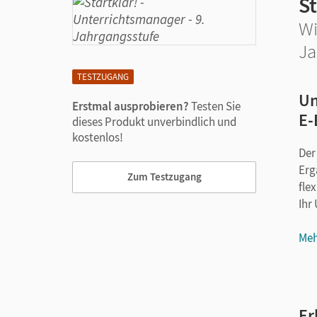
St
Wi
Ja
TESTZUGANG
Un
Erstmal ausprobieren?
Testen Sie
E-
dieses Produkt unverbindlich und
kostenlos!
Der
Erg
Zum Testzugang
flex
Ihr
Meh
Er