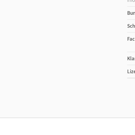
Bu
Sch
Fac
Kla
Liz
Ers
Liz
Ver
Aut