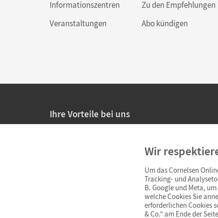
Informationszentren
Zu den Empfehlungen
Veranstaltungen
Abo kündigen
Ihre Vorteile bei uns
20% Prüfnachlass für Lehrkräfte
Wir respektier
Persönliche Angebote für Lehrkräfte
Um das Cornelsen Online
Sicheres Einkaufen mit SSL-Verschlüsselung
Tracking- und Analyseto
B. Google und Meta, um I
Verlängerte
Widerrufsfrist
von 4 Wochen
welche Cookies Sie anne
erforderlichen Cookies 
& Co.“ am Ende der Seite
Schnelle und einfache Retourenabwicklung