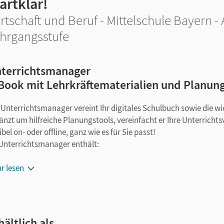
artklar!
rtschaft und Beruf - Mittelschule Bayern -
hrgangsstufe
terrichtsmanager
Book mit Lehrkräftematerialien und Planun
 Unterrichtsmanager vereint Ihr digitales Schulbuch sowie die w
änzt um hilfreiche Planungstools, vereinfacht er Ihre Unterricht
ibel on- oder offline, ganz wie es für Sie passt!
 Unterrichtsmanager enthält:
E-Book
r lesen
kapitelgenaue Materialanordnung
Lösungen
editierbare Kopiervorlagen
editierbarer Stoffverteilungsplan
hältlich als …