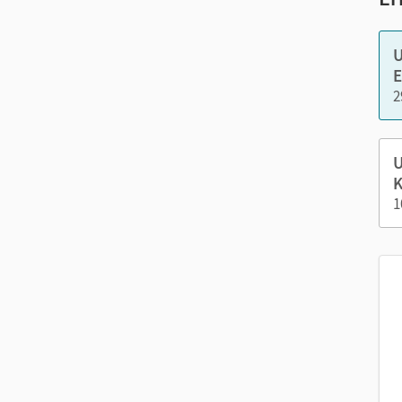
Nut
U
E
2
U
K
1