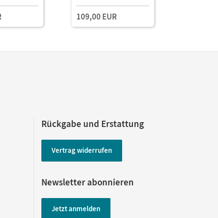
und Planungstools
und Planu
R
109,00 EUR
(Test-Zug
Rückgabe und Erstattung
Vertrag widerrufen
Newsletter abonnieren
Jetzt anmelden