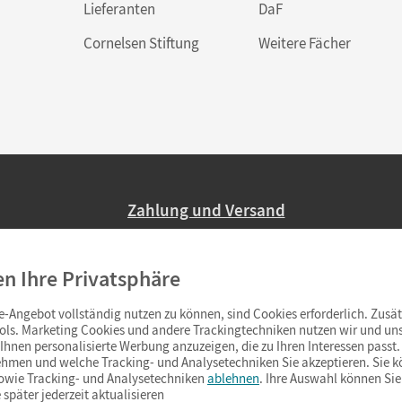
Lieferanten
DaF
Cornelsen Stiftung
Weitere Fächer
Zahlung und Versand
Nur 2,95 EUR Versandkosten in Deutsc
en Ihre Privatsphäre
Ab 59,– EUR Bestellwert liefern wir ve
(Lieferung in 3–6 Tagen).
-Angebot vollständig nutzen zu können, sind Cookies erforderlich. Zusät
ols. Marketing Cookies und andere Trackingtechniken nutzen wir und uns
hnen personalisierte Werbung anzuzeigen, die zu Ihren Interessen passt. 
hmen und welche Tracking- und Analysetechniken Sie akzeptieren. Sie k
sowie Tracking- und Analysetechniken
ablehnen
. Ihre Auswahl können Sie
 später jederzeit aktualisieren