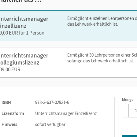
zen Sie den Unterrichtsmanager auf lernen.cornelsen.de oder üb
nterrichtsmanager
Ermöglicht einzelnen Lehrpersonen 
das Lehrwerk erhältlich ist.
inzellizenz
9,00 EUR für 1 Person
nterrichtsmanager
Ermöglicht 30 Lehrpersonen einer S
solange das Lehrwerk erhältlich ist.
ollegiumslizenz
09,00 EUR
Menge
1
ISBN
978-3-637-02931-6
-
Lizenzform
Unterrichtsmanager Einzellizenz
Hinweis
sofort verfügbar