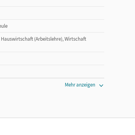
hule
, Hauswirtschaft (Arbeitslehre), Wirtschaft
Mehr anzeigen
tzung des Unterrichtsmanagers solange das
anie; Kassirra, Ralf; Friedlein, Margit