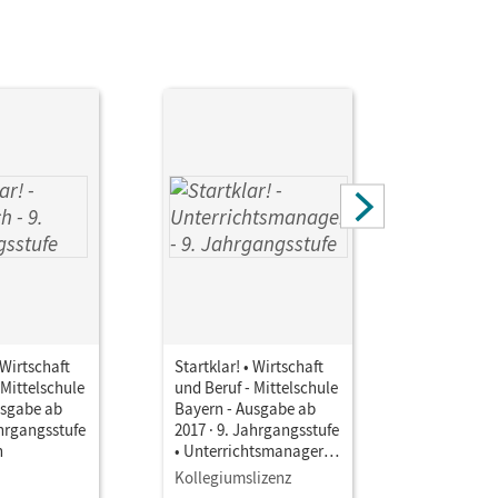
 Wirtschaft
Startklar! • Wirtschaft
Startklar!
 Mittelschule
und Beruf - Mittelschule
und Beruf 
usgabe ab
Bayern - Ausgabe ab
Bayern - 
ahrgangsstufe
2017 · 9. Jahrgangsstufe
2017 · 9. 
h
• Unterrichtsmanager E-
• Unterri
Book mit
Book mit
Kollegiumslizenz
Testzuga
Lehrkräftematerialien
Lehrkräft