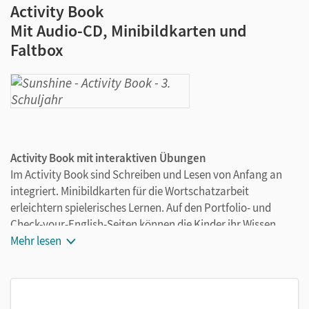
Activity Book
Mit Audio-CD, Minibildkarten und
Faltbox
Activity Book mit interaktiven Übungen
Im Activity Book sind Schreiben und Lesen von Anfang an
integriert. Minibildkarten für die Wortschatzarbeit
erleichtern spielerisches Lernen. Auf den Portfolio- und
Check-your-English-Seiten können die Kinder ihr Wissen
dokumentieren und selbstständig überprüfen.
Mehr lesen