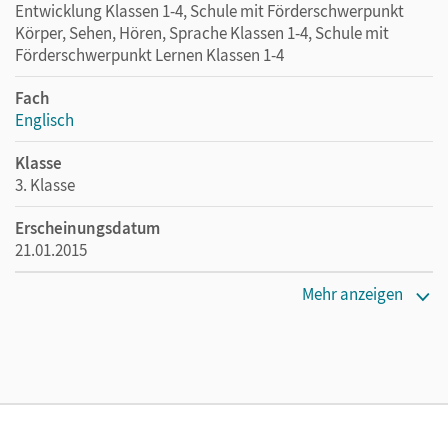
Entwicklung Klassen 1-4, Schule mit Förderschwerpunkt
Körper, Sehen, Hören, Sprache Klassen 1-4, Schule mit
Förderschwerpunkt Lernen Klassen 1-4
Fach
Englisch
Klasse
3. Klasse
Erscheinungsdatum
21.01.2015
Maße
Mehr anzeigen
Länge: 29,9 cm, Breite: 21,2 cm, Höhe: 1 cm
Verlag
Cornelsen Verlag
Autor/-in
Kraaz, Ulrike; Hollbrügge, Birgit; Schröder, Caroline; Keller,