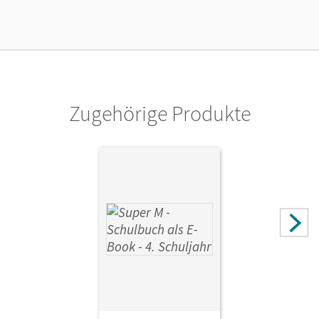
Lizenztext
Die geeignete Lizenz für Lehrkräfte, Schulen oder
Privatpersonen, die nur mit dem E-Book arbeiten.
Verlag
Cornelsen Verlag
Zugehörige Produkte
Herausgeber/-in
Manten, Ursula; Hütten, Gudrun; Heinze, Klaus
Autor/-in
Gratzki, Matthia; Heinze, Klaus; Dietz, Heidi; Egbers,
Bettina