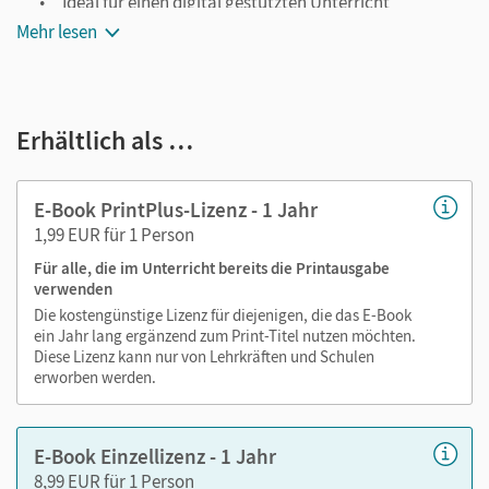
Ideal für einen digital gestützten Unterricht
Mehr lesen
Notiz- und Markierungsmöglichkeit
Jederzeit unkompliziert verfügbar
Viele digitale Funktionen unterstützen das Lehren und
Erhältlich als …
Lernen:
Notizen erstellen
E-Book PrintPlus-Lizenz - 1 Jahr
Markierungen setzen
1,99 EUR für 1 Person
Text ergänzen
Für alle, die im Unterricht bereits die Printausgabe
Lesezeichen hinzufügen
verwenden
Suchen im Text
Die kostengünstige Lizenz für diejenigen, die das E-Book
Zoomen
ein Jahr lang ergänzend zum Print-Titel nutzen möchten.
Diese Lizenz kann nur von Lehrkräften und Schulen
erworben werden.
E-Book Einzellizenz - 1 Jahr
8,99 EUR für 1 Person