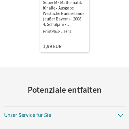
Super M · Mathematik
für alle • Ausgabe
Westliche Bundesländer
(außer Bayern) - 2008 ·
4. Schuljahr •
Schulbuch als E-Book
PrintPlus-Lizenz
1,99 EUR
Potenziale entfalten
Unser Service für Sie