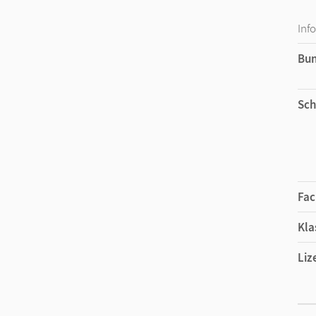
Inf
Bu
Sch
Fac
Kla
Liz