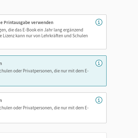
genau platziert, damit Sie und Ihre Schüler/-innen
 die Printausgabe verwenden
as Lehren und Lernen zeitsparend und
igen, die das E-Book ein Jahr lang ergänzend
hen!
e Lizenz kann nur von Lehrkräften und Schulen
n
Schulen oder Privatpersonen, die nur mit dem E-
en Kategorien der Textanalyse
n
Schulen oder Privatpersonen, die nur mit dem E-