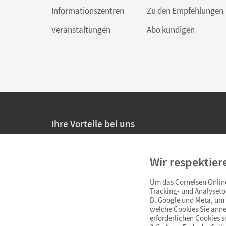
Informationszentren
Zu den Empfehlungen
Veranstaltungen
Abo kündigen
Ihre Vorteile bei uns
20% Prüfnachlass für Lehrkräfte
Wir respektier
Persönliche Angebote für Lehrkräfte
Um das Cornelsen Online
Sicheres Einkaufen mit SSL-Verschlüsselung
Tracking- und Analyseto
B. Google und Meta, um I
Verlängerte
Widerrufsfrist
von 4 Wochen
welche Cookies Sie anne
erforderlichen Cookies 