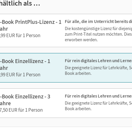
hältlich als …
zoomen
 Medien sind wichtige Bestandteile dieses E-Books. Sie sind seiten
-Book PrintPlus-Lizenz - 1
Für alle, die im Unterricht bereits
erzeit unkompliziert darauf zugreifen können. So gestalten Sie d
ahr
Die kostengünstige Lizenz für diejen
echslungsreich. Kein Medienwechsel! Kein zeitaufwendiges Suc
zum Print-Titel nutzen möchten. Dies
,99 EUR für 1 Person
erworben werden.
ien in diesem E-Book:
-Book Einzellizenz - 1
Für rein digitales Lehren und Lerne
Hörtexte, insbesondere zu literarischen Texten
ahr
Die geeignete Lizenz für Lehrkräfte, 
Book arbeiten.
Erklärvideos zum Klausurtraining, zu Epochenwissen und zu d
,99 EUR für 1 Person
Links zu externen multimedialen Inhalten
-Book Einzellizenz - 3
Für rein digitales Lehren und Lerne
ahre
Die geeignete Lizenz für Lehrkräfte, 
Book arbeiten.
7,50 EUR für 1 Person