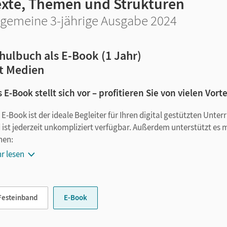
exte, Themen und Strukturen
lgemeine 3-jährige Ausgabe 2024
hulbuch als E-Book (1 Jahr)
t Medien
 E-Book stellt sich vor – profitieren Sie von vielen Vorte
 E-Book ist der ideale Begleiter für Ihren digital gestützten Unte
 ist jederzeit unkompliziert verfügbar. Außerdem unterstützt es 
nen:
r lesen
Notizen erstellen
Markierungen setzen
Text ergänzen
Festeinband
E-Book
Lesezeichen hinzufügen
im Text suchen