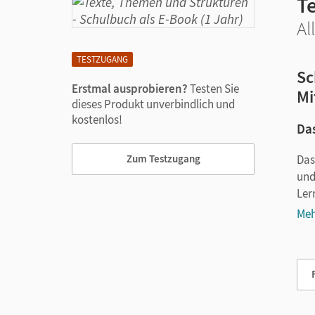
T
Al
TESTZUGANG
Sc
Erstmal ausprobieren?
Testen Sie
Mi
dieses Produkt unverbindlich und
kostenlos!
Das
Das
Zum Testzugang
und
Ler
Meh