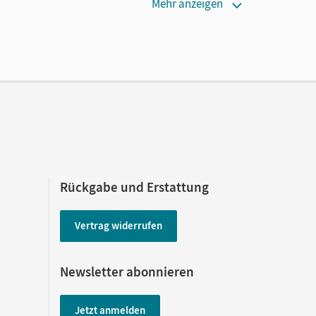
Mehr anzeigen
en oder Privatpersonen, die nur mit dem E-Book
der; Mielke, Angela; Langner, Markus; Schneider,
Klaus; Rusnok, Toka-Lena; Pabelick, Norbert; Mohr,
toph; Kroesen, Stephanie; Fuchs, Sonja
Rückgabe und Erstattung
Vertrag widerrufen
Newsletter abonnieren
Jetzt anmelden