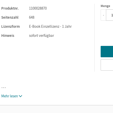
Menge
1
Produktnr.
1100028870
-
Seitenzahl
648
Lizenzform
E-Book Einzellizenz - 1 Jahr
Hinweis
sofort verfügbar
…
Mehr lesen