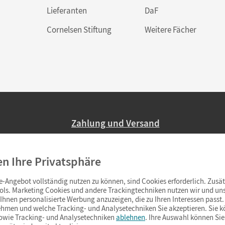
Lieferanten
DaF
Cornelsen Stiftung
Weitere Fächer
Zahlung und Versand
Nur 2,95 EUR Versandkosten in Deutsc
en Ihre Privatsphäre
Ab 59,– EUR Bestellwert liefern wir ve
(Lieferung in 3–6 Tagen).
-Angebot vollständig nutzen zu können, sind Cookies erforderlich. Zusät
ols. Marketing Cookies und andere Trackingtechniken nutzen wir und uns
hnen personalisierte Werbung anzuzeigen, die zu Ihren Interessen passt. 
hmen und welche Tracking- und Analysetechniken Sie akzeptieren. Sie k
sowie Tracking- und Analysetechniken
ablehnen
. Ihre Auswahl können Sie