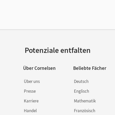
cheinungsdatum
26.04.2024
enztext
Die geeignete Lizenz für Lehrkräfte, Schul
arbeiten.
lag
Cornelsen Verlag
ausgeber/-in
Mielke, Angela; Wagener, Andrea
Potenziale entfalten
or/-in
Thönneßen-Fischer, Angelika; Joist, Alexan
Frank; Graf, Inga; Herold, Robert; Tetling, 
Deborah; Rothgerber, Katja; Fischer, Chris
Über Cornelsen
Beliebte Fächer
Über uns
Deutsch
Presse
Englisch
Karriere
Mathematik
Handel
Französisch