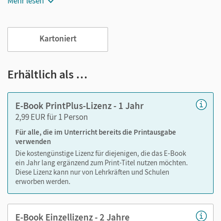
Mehr lesen
Das E-Book ist der ideale Begleiter für Ihren digital
gestützten Unterricht. Es entlastet Schultaschen und
Rucksäcke und ist jederzeit unkompliziert verfügbar.
Kartoniert
Außerdem unterstützt es mit vielen digitalen Funktionen
das Lehren und Lernen:
Erhältlich als …
Notizen erstellen
Markierungen und Lesezeichen setzen
E-Book PrintPlus-Lizenz - 1 Jahr
Text ergänzen
2,99 EUR für 1 Person
Lesezeichen hinzufügen
Für alle, die im Unterricht bereits die Printausgabe
im Text suchen
verwenden
zoomen
Die kostengünstige Lizenz für diejenigen, die das E-Book
ein Jahr lang ergänzend zum Print-Titel nutzen möchten.
Die Medien sind wichtige Bestandteile dieses E-Books. Sie
Diese Lizenz kann nur von Lehrkräften und Schulen
erworben werden.
sind seitengenau platziert, damit Sie und Ihre Schüler/-innen
jederzeit unkompliziert darauf zugreifen können. So
gestalten Sie das Lehren und Lernen zeitsparend und
E-Book Einzellizenz - 2 Jahre
abwechslungsreich. Kein Medienwechsel! Kein