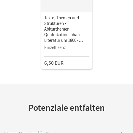
Texte, Themen und
Strukturen •
Abiturthemen ·
Qualifikationsphase
Literatur um 1800 •
Unterrichtsmanager E-
Einzellizenz
Book mit
Lehrkräftematerialien
6,50 EUR
und Planungstools
Potenziale entfalten