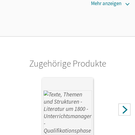
Erscheinungsdatum
Mehr anzeigen
18.06.2024
Lizenztext
Die kostengünstige Lizenz für diejenigen, die das E-Book
ein Jahr lang ergänzend zum Print-Titel nutzen möchten.
Diese Lizenz kann nur von Lehrkräften und Schulen
erworben werden.
Zugehörige Produkte
Verlag
Cornelsen Verlag
Herausgeber/-in
Mielke, Angela; Wagener, Andrea
Autor/-in
Fischer, Christoph