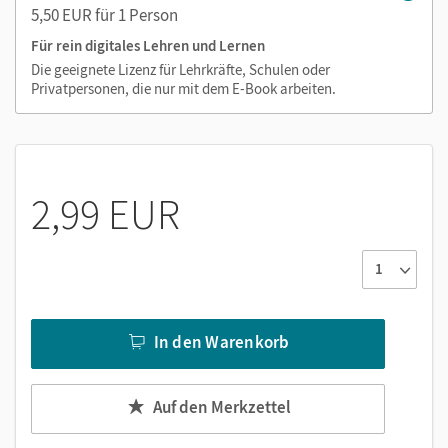
5,50 EUR für 1 Person
zeitaufwendiges Suchen!
Medien in diesem E-Book:
Für rein digitales Lehren und Lernen
Die geeignete Lizenz für Lehrkräfte, Schulen oder
Hörtexte zu literarischen Texten
Privatpersonen, die nur mit dem E-Book arbeiten.
Erklärvideos zum Klausurtraining
2,99 EUR
In den Warenkorb
Auf den Merkzettel