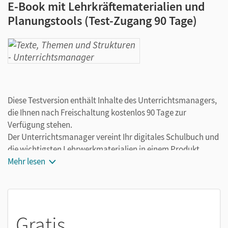
E-Book mit Lehrkräftematerialien und
Planungstools (Test-Zugang 90 Tage)
Diese Testversion enthält Inhalte des Unterrichtsmanagers,
die Ihnen nach Freischaltung kostenlos 90 Tage zur
Verfügung stehen.
Der Unterrichtsmanager vereint Ihr digitales Schulbuch und
die wichtigsten Lehrwerkmaterialien in einem Produkt.
Ergänzt um hilfreiche Planungstools, vereinfacht er Ihre
Mehr lesen
Unterrichtsvorbereitung enorm.
Gratis