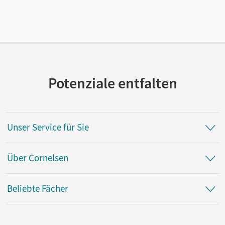
Lizenztext
Kostenloser Zugang für Lehrpersonen, um den
Unterrichtsmanager 90 Tage lang zu testen.
Verlag
Cornelsen Verlag
Potenziale entfalten
Unser Service für Sie
Über Cornelsen
Beliebte Fächer