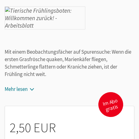
Mit einem Beobachtungsfächer auf Spurensuche: Wenn die
ersten Grasfrösche quaken, Marienkäfer fliegen,
Schmetterlinge flattern oder Kraniche ziehen, ist der
Frühling nicht weit.
Als Naturforscher beobachten die Kinder Tiere, die den
Mehr lesen
Frühling anzeigen. Grasfrosch, Marienkäfer oder
I
m
A
b
o
gr
Tagpfauenauge erwachen aus der Winterstarre, Kraniche
atis
ziehen früh in ihre Brutgebiete.
2,50 EUR