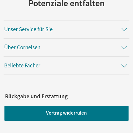
Potenziale entfalten
Autor/-in
Müller, Gabriele; Brinkmann, Ursula; Mai, Irmgard;
Frickemeier, Doris; Anders, Linda; Urbanek, Rüdiger
Unser Service für Sie
Über Cornelsen
Beliebte Fächer
Rückgabe und Erstattung
Vertrag widerrufen