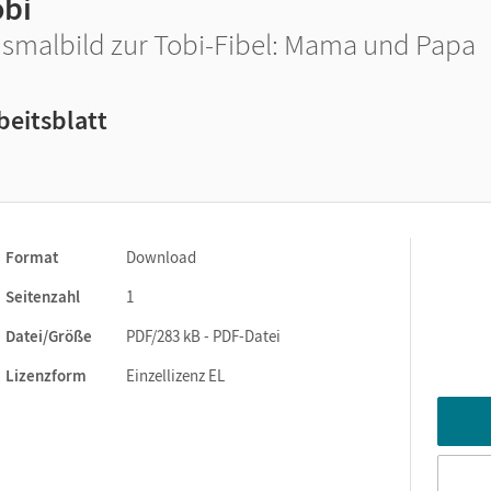
obi
smalbild zur Tobi-Fibel: Mama und Papa
beitsblatt
Format
Download
Seitenzahl
1
Datei/Größe
PDF/283 kB - PDF-Datei
Lizenzform
Einzellizenz EL