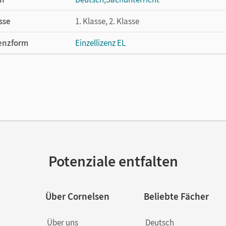
sse
1. Klasse, 2. Klasse
enzform
Einzellizenz EL
cheinungsdatum
09.12.2003
lag
Cornelsen Verlag
Potenziale entfalten
Über Cornelsen
Beliebte Fächer
Über uns
Deutsch