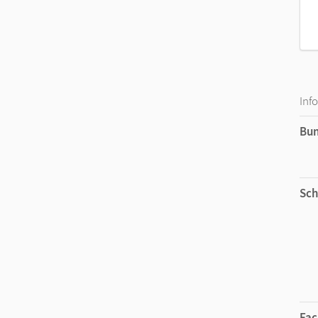
Inf
Bu
Sch
Fac