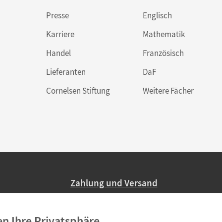
Presse
Englisch
Karriere
Mathematik
Handel
Französisch
Lieferanten
DaF
Cornelsen Stiftung
Weitere Fächer
Zahlung und Versand
Nur 2,95 EUR Versandkosten in Deutsc
en Ihre Privatsphäre