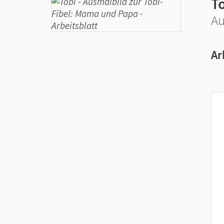
T
Au
Ar