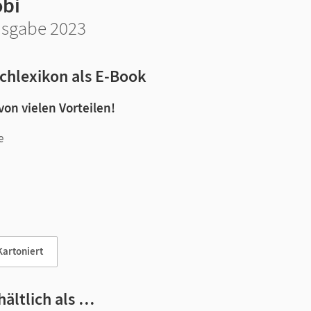
obi
sgabe 2023
chlexikon als E-Book
 von vielen Vorteilen!
e
n und Lernen:
Kartoniert
hältlich als …