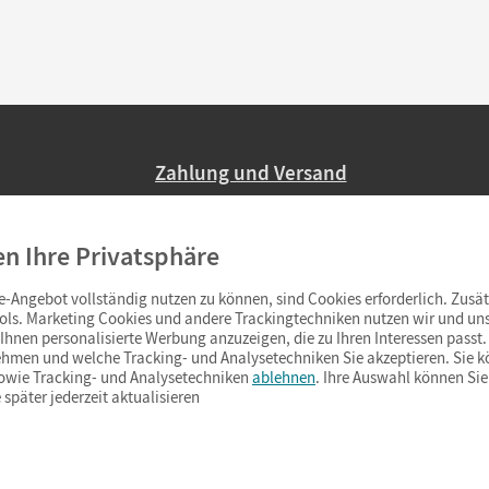
Zahlung und Versand
Nur 2,95 EUR Versandkosten in Deutsc
en Ihre Privatsphäre
Ab 59,– EUR Bestellwert liefern wir ve
(Lieferung in 3–6 Tagen).
-Angebot vollständig nutzen zu können, sind Cookies erforderlich. Zusät
ols. Marketing Cookies und andere Trackingtechniken nutzen wir und uns
hnen personalisierte Werbung anzuzeigen, die zu Ihren Interessen passt. 
hmen und welche Tracking- und Analysetechniken Sie akzeptieren. Sie k
sowie Tracking- und Analysetechniken
ablehnen
. Ihre Auswahl können Sie
 später jederzeit aktualisieren