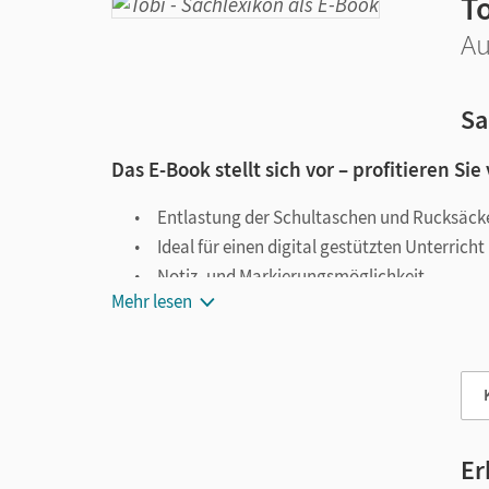
T
Au
Sa
Das E-Book stellt sich vor – profitieren Sie
Entlastung der Schultaschen und Rucksäck
Ideal für einen digital gestützten Unterricht
Notiz- und Markierungsmöglichkeit
Mehr lesen
Jederzeit unkompliziert verfügbar
Viele digitale Funktionen unterstützen das Lehre
Notizen erstellen
Markierungen setzen
Text ergänzen
Er