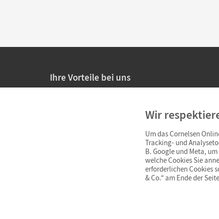
Ihre Vorteile bei uns
20% Prüfnachlass für Lehrkräfte
Wir respektier
Persönliche Angebote für Lehrkräfte
Um das Cornelsen Online
Sicheres Einkaufen mit SSL-Verschlüsselung
Tracking- und Analyseto
B. Google und Meta, um I
Verlängerte
Widerrufsfrist
von 4 Wochen
welche Cookies Sie anne
erforderlichen Cookies 
& Co.“ am Ende der Seite
Schnelle und einfache Retourenabwicklung