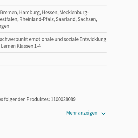
 Bremen, Hamburg, Hessen, Mecklenburg-
tfalen, Rheinland-Pfalz, Saarland, Sachsen,
ingen
erschwerpunkt emotionale und soziale Entwicklung
 Lernen Klassen 1-4
des folgenden Produktes: 1100028089
Mehr anzeigen
ie das E-Book ein Jahr lang ergänzend zum Print-
ur von Lehrkräften und Schulen erworben werden.