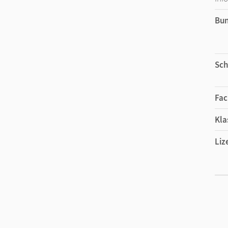
Bu
Sch
Fac
Kla
Liz
Ers
Liz