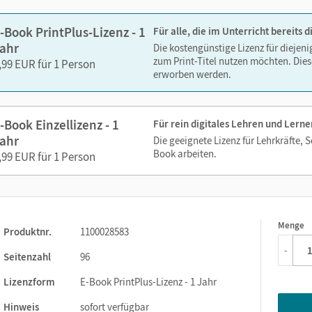
-Book PrintPlus-Lizenz - 1
Für alle, die im Unterricht bereits
ahr
Die kostengünstige Lizenz für diejen
zum Print-Titel nutzen möchten. Dies
,99 EUR für 1 Person
erworben werden.
-Book Einzellizenz - 1
Für rein digitales Lehren und Lerne
ahr
Die geeignete Lizenz für Lehrkräfte, 
Book arbeiten.
,99 EUR für 1 Person
Menge
1
Produktnr.
1100028583
-
Seitenzahl
96
Lizenzform
E-Book PrintPlus-Lizenz - 1 Jahr
Hinweis
sofort verfügbar