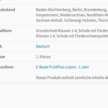
ndesland
Baden-Württemberg, Berlin, Brandenburg,
Vorpommern, Niedersachsen, Nordrhein-Wes
Sachsen-Anhalt, Schleswig-Holstein, Thür
ulform
Grundschule Klassen 1-4, Schule mit Förd
Klassen 1-4, Schule mit Förderschwerpunkt
h
Deutsch
sse
1. Klasse
enzform
E-Book PrintPlus-Lizenz - 1 Jahr
Dieses Produkt enthält sämtliche Inhalte 
cheinungsdatum
13.01.2023
enztext
Die kostengünstige Lizenz für diejenigen, d
Titel nutzen möchten. Diese Lizenz kann n