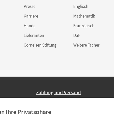
Presse
Englisch
Karriere
Mathematik
Handel
Französisch
Lieferanten
DaF
Cornelsen Stiftung
Weitere Fächer
Zahlung und Versand
Nur 2,95 EUR Versandkosten in Deutsc
en Ihre Privatsphäre
Ab 59,– EUR Bestellwert liefern wir ve