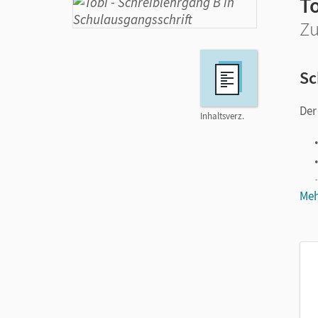
T
Zu
Sc
Der
Inhaltsverz.
Meh