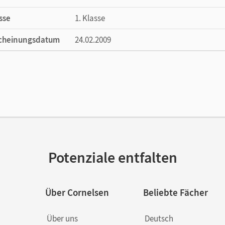
sse
1. Klasse
cheinungsdatum
24.02.2009
ße
Länge: 29,7 cm, Breite: 21 cm, Höhe: 0,4 cm
lag
Cornelsen Verlag
or/-in
Prippenow, Barbara
Potenziale entfalten
Über Cornelsen
Beliebte Fächer
Über uns
Deutsch