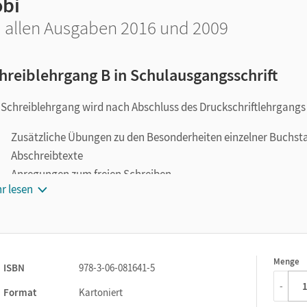
obi
 allen Ausgaben 2016 und 2009
hreiblehrgang B in Schulausgangsschrift
 Schreiblehrgang wird nach Abschluss des Druckschriftlehrgangs 
Zusätzliche Übungen zu den Besonderheiten einzelner Buchs
Abschreibtexte
Anregungen zum freien Schreiben
r lesen
Menge
1
ISBN
978-3-06-081641-5
-
Format
Kartoniert