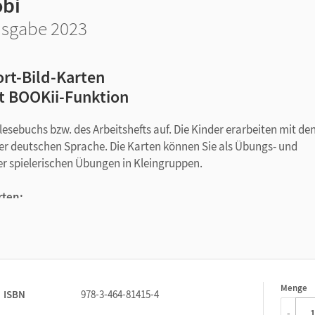
obi
sgabe 2023
rt-Bild-Karten
t BOOKii-Funktion
lesebuchs bzw. des Arbeitshefts auf. Die Kinder erarbeiten mit de
er deutschen Sprache. Die Karten können Sie als Übungs- und
r spielerischen Übungen in Kleingruppen.
rten:
hen
r aufschreiben
chem Anlaut sortieren
Menge
1
ISBN
978-3-464-81415-4
-