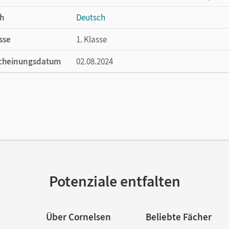
h
Deutsch
sse
1. Klasse
cheinungsdatum
02.08.2024
ße
Länge: 29,8 cm, Breite: 21,1 cm, Höhe: 1 cm
lag
Cornelsen Verlag
Potenziale entfalten
Über Cornelsen
Beliebte Fächer