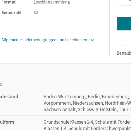
u sehen (bei Nomen mit dem dazugehörigen farbigen Artikelpunkt),
Format
Loseblattsammlung
kel).
Seitenzahl
80
Kii®-Funktion: Die Kinder können jedes Bild mit dem BOOKii® Hörst
Allgemeine Lieferbedingungen und Lieferkosten
Bestellb
os
ndesland
Baden-Württemberg, Berlin, Brandenburg,
Vorpommern, Niedersachsen, Nordrhein-Wes
Sachsen-Anhalt, Schleswig-Holstein, Thür
ulform
Grundschule Klassen 1-4, Schule mit Förd
Klassen 1-4, Schule mit Förderschwerpunkt