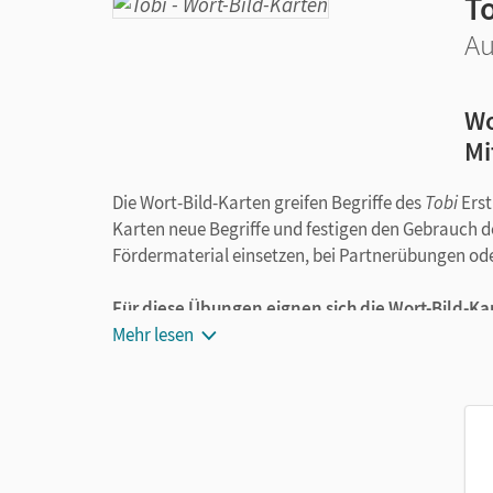
T
Au
Wo
Mi
Die Wort-Bild-Karten greifen Begriffe des
Tobi
Erst
Karten neue Begriffe und festigen den Gebrauch d
Fördermaterial einsetzen, bei Partnerübungen ode
Für diese Übungen eignen sich die Wort-Bild-Ka
Mehr lesen
Ausgewählte Begriffe hören und nachsprec
Bilder betrachten und die passenden Wörte
Einzahl und Mehrzahl der Wörter nennen
Nomen nach Artikel, Silbenanzahl oder glei