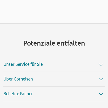
Länge: 26 cm, Breite: 18,9 cm, Höhe: 0,3 cm
Verlag
Cornelsen Verlag
Herausgeber/-in
Schwarz, Hellmut
Potenziale entfalten
Autor/-in
Woppert, Allen J.; Sammon, Geoff; Derkow-Disselbeck,
Barbara; Ringel-Eichinger, Angela
Unser Service für Sie
Über Cornelsen
Beliebte Fächer