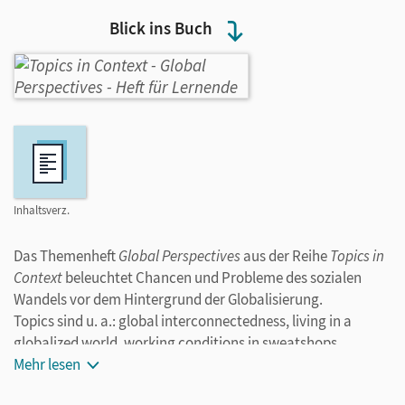
Blick ins Buch
Inhaltsverz.
Das Themenheft
Global Perspectives
aus der Reihe
Topics in
Context
beleuchtet Chancen und Probleme des sozialen
Wandels vor dem Hintergrund der Globalisierung.
Topics sind u. a.: global interconnectedness, living in a
globalized world, working conditions in sweatshops,
outsourcing, the globalized economy, global ties
Mehr lesen
Die Themenhefte der Reihe
Topics in Context